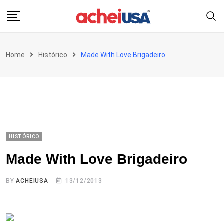
Skip
to
content
Home
Histórico
Made With Love Brigadeiro
HISTÓRICO
Made With Love Brigadeiro
BY
ACHEIUSA
13/12/2013