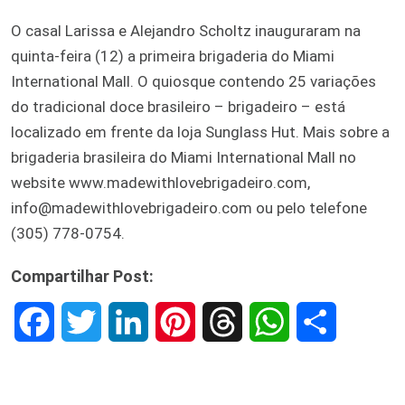
O casal Larissa e Alejandro Scholtz inauguraram na
quinta-feira (12) a primeira brigaderia do Miami
International Mall. O quiosque contendo 25 variações
do tradicional doce brasileiro – brigadeiro – está
localizado em frente da loja Sunglass Hut. Mais sobre a
brigaderia brasileira do Miami International Mall no
website www.madewithlovebrigadeiro.com,
info@madewithlovebrigadeiro.com ou pelo telefone
(305) 778-0754.
Compartilhar Post:
F
T
L
P
T
W
S
a
w
i
i
h
h
h
c
i
n
n
r
a
a