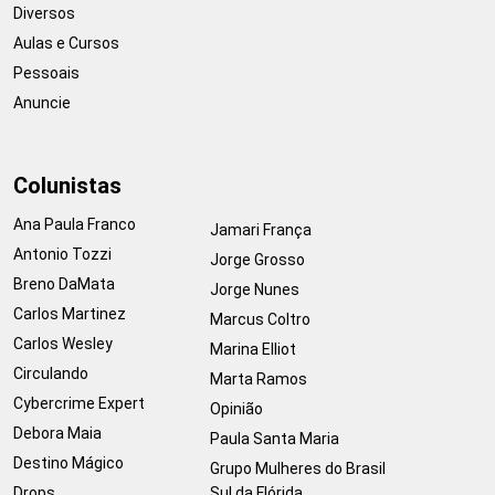
Diversos
Aulas e Cursos
Pessoais
Anuncie
Colunistas
Ana Paula Franco
Jamari França
Antonio Tozzi
Jorge Grosso
Breno DaMata
Jorge Nunes
Carlos Martinez
Marcus Coltro
Carlos Wesley
Marina Elliot
Circulando
Marta Ramos
Cybercrime Expert
Opinião
Debora Maia
Paula Santa Maria
Destino Mágico
Grupo Mulheres do Brasil
Drops
Sul da Flórida