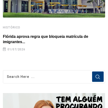
HISTÓRICO
H
Flórida aprova regra que bloqueia matrícula de
A
imigrantes...
01/07/2026