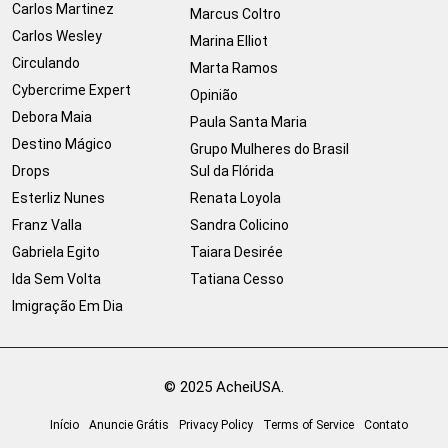
Carlos Martinez
Marcus Coltro
Carlos Wesley
Marina Elliot
Circulando
Marta Ramos
Cybercrime Expert
Opinião
Debora Maia
Paula Santa Maria
Destino Mágico
Grupo Mulheres do Brasil
Drops
Sul da Flórida
Esterliz Nunes
Renata Loyola
Franz Valla
Sandra Colicino
Gabriela Egito
Taiara Desirée
Ida Sem Volta
Tatiana Cesso
Imigração Em Dia
© 2025 AcheiUSA.
Início
Anuncie Grátis
Privacy Policy
Terms of Service
Contato