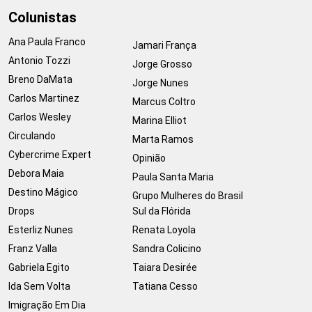
Colunistas
Ana Paula Franco
Jamari França
Antonio Tozzi
Jorge Grosso
Breno DaMata
Jorge Nunes
Carlos Martinez
Marcus Coltro
Carlos Wesley
Marina Elliot
Circulando
Marta Ramos
Cybercrime Expert
Opinião
Debora Maia
Paula Santa Maria
Destino Mágico
Grupo Mulheres do Brasil
Drops
Sul da Flórida
Esterliz Nunes
Renata Loyola
Franz Valla
Sandra Colicino
Gabriela Egito
Taiara Desirée
Ida Sem Volta
Tatiana Cesso
Imigração Em Dia