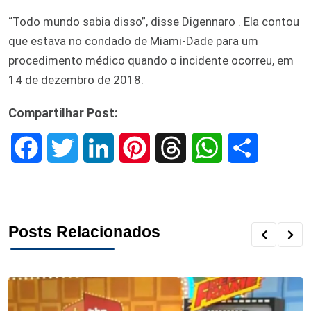
“Todo mundo sabia disso”, disse Digennaro . Ela contou
que estava no condado de Miami-Dade para um
procedimento médico quando o incidente ocorreu, em
14 de dezembro de 2018.
Compartilhar Post:
F
T
L
P
T
W
S
a
w
i
i
h
h
h
c
i
n
n
r
a
a
Posts Relacionados
e
t
k
t
e
t
r
b
t
e
e
a
s
e
o
e
d
r
d
A