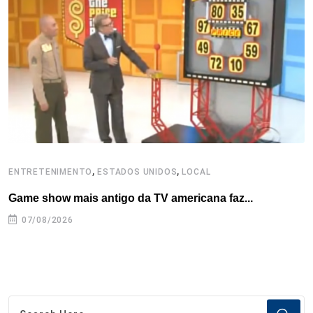
o
r
I
e
s
p
k
n
s
p
t
,
,
ENTRETENIMENTO
ESTADOS UNIDOS
LOCAL
L
Game show mais antigo da TV americana faz...
I
se
07/08/2026