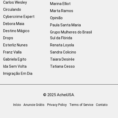
Carlos Wesley
Marina Elliot
Circulando
Marta Ramos
Cybercrime Expert
Opinião
Debora Maia
Paula Santa Maria
Destino Mágico
Grupo Mulheres do Brasil
Drops
Sul da Flórida
Esterliz Nunes
Renata Loyola
Franz Valla
Sandra Colicino
Gabriela Egito
Taiara Desirée
Ida Sem Volta
Tatiana Cesso
Imigração Em Dia
© 2025 AcheiUSA.
Início
Anuncie Grátis
Privacy Policy
Terms of Service
Contato