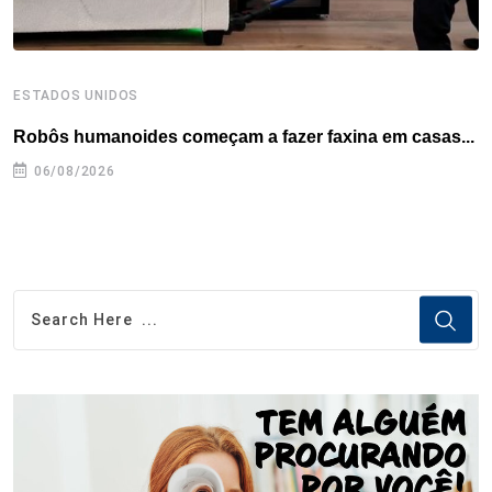
ESTADOS UNIDOS
E
Robôs humanoides começam a fazer faxina em casas...
C
e
06/08/2026