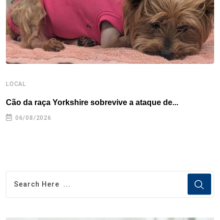
t
LOCAL
L
Cão da raça Yorkshire sobrevive a ataque de...
R
p
06/08/2026