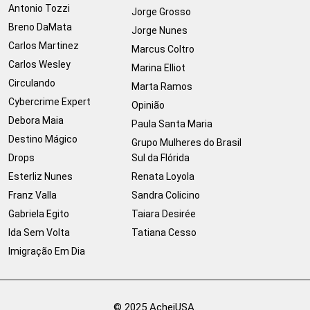
Antonio Tozzi
Jorge Grosso
Breno DaMata
Jorge Nunes
Carlos Martinez
Marcus Coltro
Carlos Wesley
Marina Elliot
Circulando
Marta Ramos
Cybercrime Expert
Opinião
Debora Maia
Paula Santa Maria
Destino Mágico
Grupo Mulheres do Brasil
Drops
Sul da Flórida
Esterliz Nunes
Renata Loyola
Franz Valla
Sandra Colicino
Gabriela Egito
Taiara Desirée
Ida Sem Volta
Tatiana Cesso
Imigração Em Dia
© 2025 AcheiUSA.