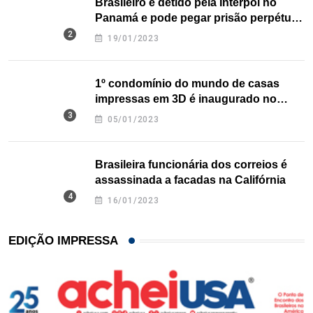
Brasileiro é detido pela Interpol no
Panamá e pode pegar prisão perpétua
nos EUA
19/01/2023
1º condomínio do mundo de casas
impressas em 3D é inaugurado no
Texas
05/01/2023
Brasileira funcionária dos correios é
assassinada a facadas na Califórnia
16/01/2023
EDIÇÃO IMPRESSA