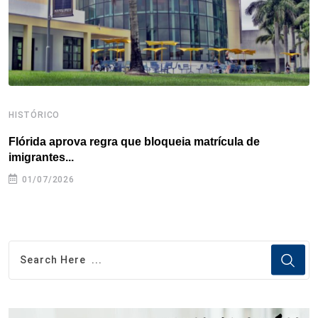
t
HISTÓRICO
H
Flórida aprova regra que bloqueia matrícula de
A
imigrantes...
01/07/2026