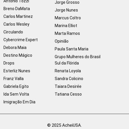
Antonio Tozzi
Jorge Grosso
Breno DaMata
Jorge Nunes
Carlos Martinez
Marcus Coltro
Carlos Wesley
Marina Elliot
Circulando
Marta Ramos
Cybercrime Expert
Opinião
Debora Maia
Paula Santa Maria
Destino Mágico
Grupo Mulheres do Brasil
Drops
Sul da Flórida
Esterliz Nunes
Renata Loyola
Franz Valla
Sandra Colicino
Gabriela Egito
Taiara Desirée
Ida Sem Volta
Tatiana Cesso
Imigração Em Dia
© 2025 AcheiUSA.