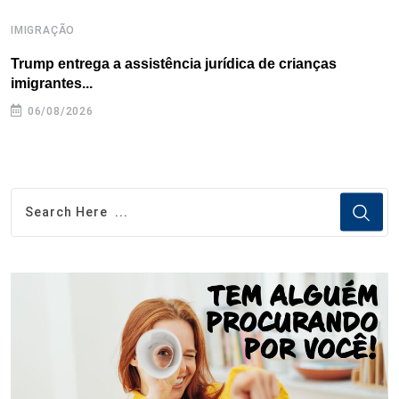
IMIGRAÇÃO
I
Trump entrega a assistência jurídica de crianças
E
imigrantes...
e
06/08/2026