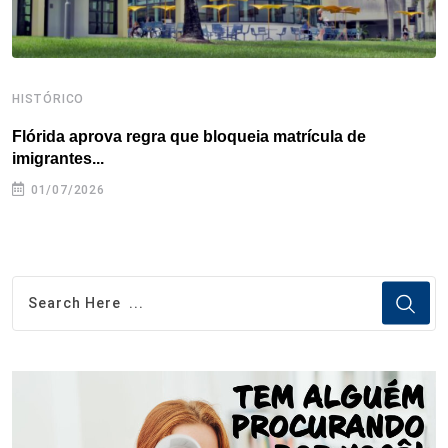
HISTÓRICO
H
Flórida aprova regra que bloqueia matrícula de
A
imigrantes...
01/07/2026