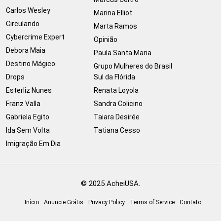
Carlos Wesley
Marina Elliot
Circulando
Marta Ramos
Cybercrime Expert
Opinião
Debora Maia
Paula Santa Maria
Destino Mágico
Grupo Mulheres do Brasil
Drops
Sul da Flórida
Esterliz Nunes
Renata Loyola
Franz Valla
Sandra Colicino
Gabriela Egito
Taiara Desirée
Ida Sem Volta
Tatiana Cesso
Imigração Em Dia
© 2025 AcheiUSA.
Início
Anuncie Grátis
Privacy Policy
Terms of Service
Contato