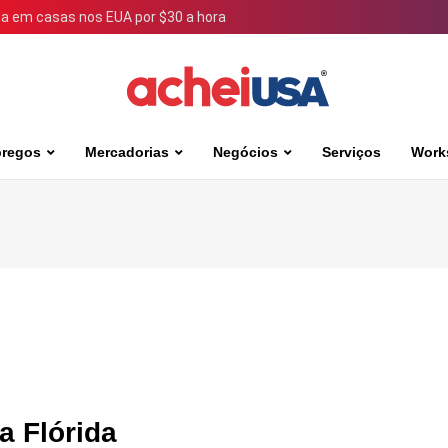
 em casas nos EUA por $30 a hora
regos
Mercadorias
Negócios
Serviços
Work
a Flórida