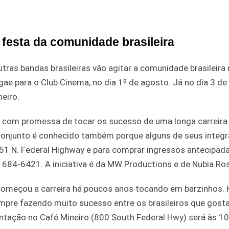
 festa da comunidade brasileira
ras bandas brasileiras vão agitar a comunidade brasileira 
ggae para o Club Cinema, no dia 1º de agosto. Já no dia 3 d
neiro.
 com promessa de tocar os sucesso de uma longa carreira 
 conjunto é conhecido também porque alguns de seus integ
3251 N. Federal Highway e para comprar ingressos antecipa
 684-6421. A iniciativa é da MW Productions e de Nubia Ro
 começou a carreira há poucos anos tocando em barzinhos. H
sempre fazendo muito sucesso entre os brasileiros que gos
tação no Café Mineiro (800 South Federal Hwy) será às 10