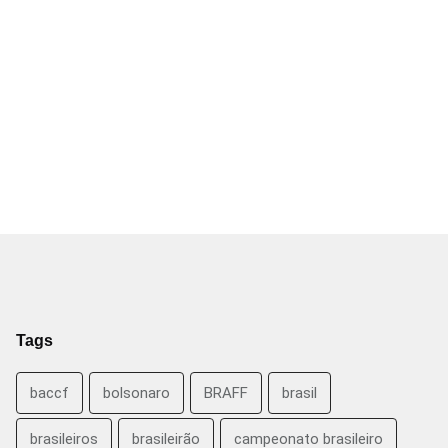
Tags
baccf
bolsonaro
BRAFF
brasil
brasileiros
brasileirão
campeonato brasileiro