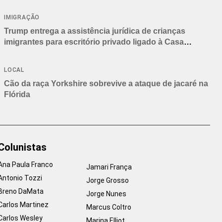
IMIGRAÇÃO
Trump entrega a assistência jurídica de crianças
imigrantes para escritório privado ligado à Casa
Branca
LOCAL
Cão da raça Yorkshire sobrevive a ataque de jacaré na
Flórida
Colunistas
Ana Paula Franco
Jamari França
Antonio Tozzi
Jorge Grosso
Breno DaMata
Jorge Nunes
Carlos Martinez
Marcus Coltro
Carlos Wesley
Marina Elliot