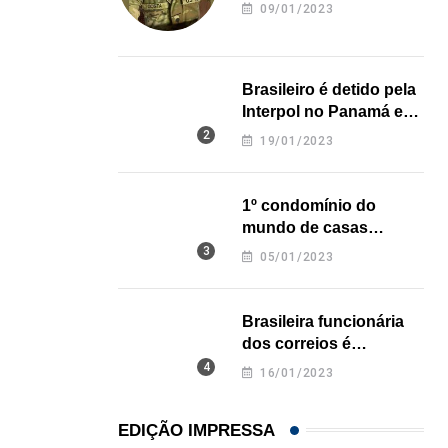
revela onde deixou o
HISTÓRICO
09/01/2023
corpo
Açaí é reconhecido oficialmente como fruto brasi
21/01/2026
Brasileiro é detido pela
Interpol no Panamá e
pode pegar prisão
19/01/2023
perpétua nos EUA
1º condomínio do
mundo de casas
impressas em 3D é
05/01/2023
inaugurado no Texas
Brasileira funcionária
dos correios é
assassinada a facadas
16/01/2023
na Califórnia
EDIÇÃO IMPRESSA