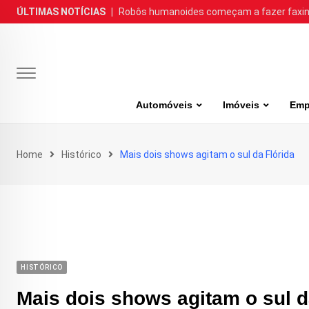
Skip
ÚLTIMAS NOTÍCIAS
|
Robôs humanoides começam a fazer faxina
to
content
Automóveis
Imóveis
Emp
Home
Histórico
Mais dois shows agitam o sul da Flórida
HISTÓRICO
Mais dois shows agitam o sul d