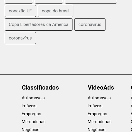
conexão UF
copa do brasil
Copa Libertadores da América
coronavirus
coronavírus
Classificados
VideoAds
Automóveis
Automóveis
Imóveis
Imóveis
Empregos
Empregos
Mercadorias
Mercadorias
Negócios
Negócios