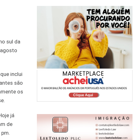
no sul da
e agosto
que inclui
rantes são
damente os
se.
oje já
tam de
 pm.