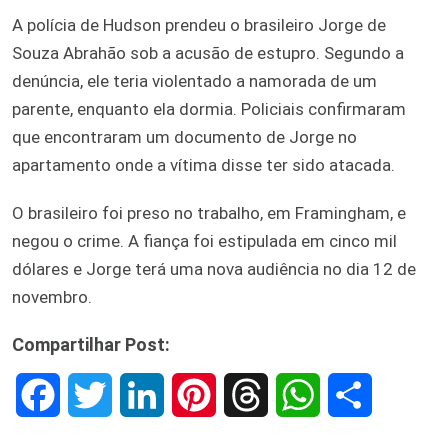
A polícia de Hudson prendeu o brasileiro Jorge de
Souza Abrahão sob a acusão de estupro. Segundo a
denúncia, ele teria violentado a namorada de um
parente, enquanto ela dormia. Policiais confirmaram
que encontraram um documento de Jorge no
apartamento onde a vítima disse ter sido atacada.
O brasileiro foi preso no trabalho, em Framingham, e
negou o crime. A fiança foi estipulada em cinco mil
dólares e Jorge terá uma nova audiência no dia 12 de
novembro.
Compartilhar Post:
F
T
L
P
T
W
S
a
w
i
i
h
h
h