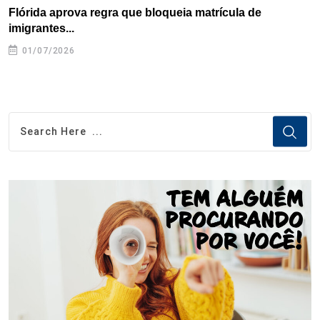
Flórida aprova regra que bloqueia matrícula de
A
imigrantes...
01/07/2026