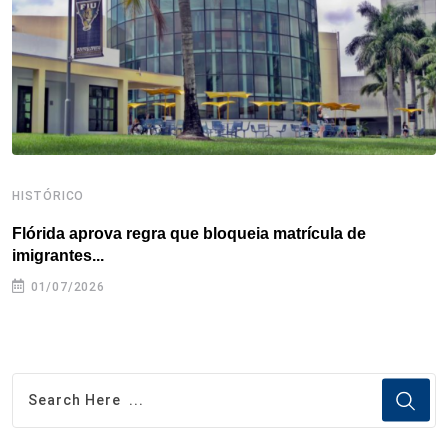
k
n
s
p
t
HISTÓRICO
H
Flórida aprova regra que bloqueia matrícula de
A
imigrantes...
01/07/2026