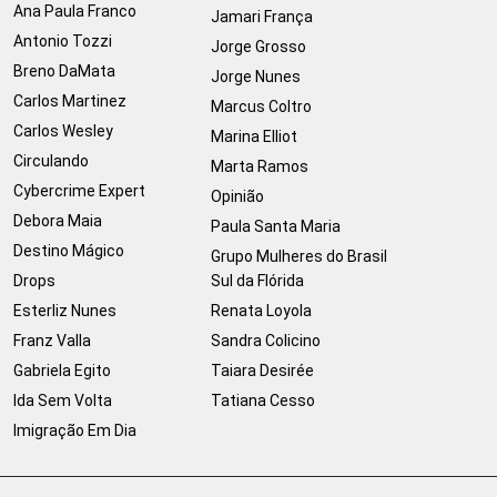
Ana Paula Franco
Jamari França
Antonio Tozzi
Jorge Grosso
Breno DaMata
Jorge Nunes
Carlos Martinez
Marcus Coltro
Carlos Wesley
Marina Elliot
Circulando
Marta Ramos
Cybercrime Expert
Opinião
Debora Maia
Paula Santa Maria
Destino Mágico
Grupo Mulheres do Brasil
Drops
Sul da Flórida
Esterliz Nunes
Renata Loyola
Franz Valla
Sandra Colicino
Gabriela Egito
Taiara Desirée
Ida Sem Volta
Tatiana Cesso
Imigração Em Dia