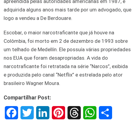
apreendida pelas autoridades americanas em 1987, e
adquirida alguns anos mais tarde por um advogado, que
logo a vendeu a De Berdouare.
Escobar, o maior narcotraficante que já houve na
Colômbia, foi morto em 2 de dezembro de 1993 sobre
um telhado de Medellín. Ele possuía várias propriedades
nos EUA que foram desapropriadas. A vida do
narcotraficante foi retratada na série “Narcos”, exibida
e produzida pelo canal “Netflix” e estrelada pelo ator
brasileiro Wagner Moura.
Compartilhar Post:
F
T
L
P
T
W
S
a
w
i
i
h
h
h