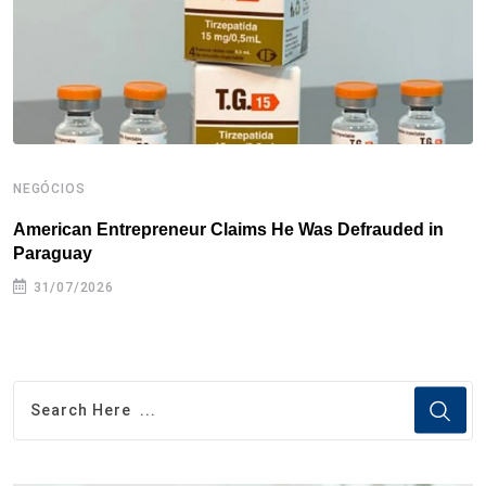
k
n
s
p
t
NEGÓCIOS
N
American Entrepreneur Claims He Was Defrauded in
D
Paraguay
31/07/2026