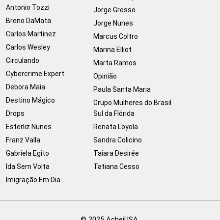
Antonio Tozzi
Jorge Grosso
Breno DaMata
Jorge Nunes
Carlos Martinez
Marcus Coltro
Carlos Wesley
Marina Elliot
Circulando
Marta Ramos
Cybercrime Expert
Opinião
Debora Maia
Paula Santa Maria
Destino Mágico
Grupo Mulheres do Brasil
Drops
Sul da Flórida
Esterliz Nunes
Renata Loyola
Franz Valla
Sandra Colicino
Gabriela Egito
Taiara Desirée
Ida Sem Volta
Tatiana Cesso
Imigração Em Dia
© 2025 AcheiUSA.