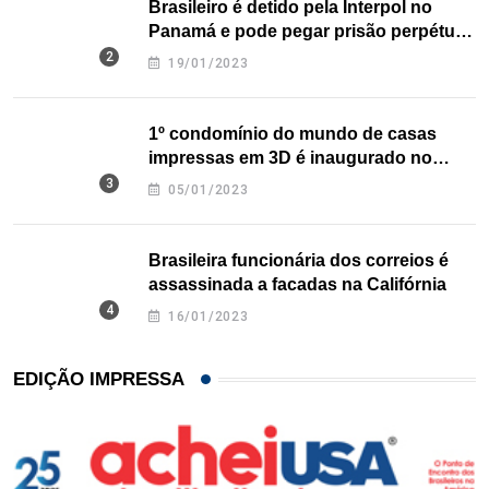
Brasileiro é detido pela Interpol no
Panamá e pode pegar prisão perpétua
nos EUA
19/01/2023
1º condomínio do mundo de casas
impressas em 3D é inaugurado no
Texas
05/01/2023
Brasileira funcionária dos correios é
assassinada a facadas na Califórnia
16/01/2023
EDIÇÃO IMPRESSA