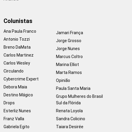
Colunistas
Ana Paula Franco
Jamari França
Antonio Tozzi
Jorge Grosso
Breno DaMata
Jorge Nunes
Carlos Martinez
Marcus Coltro
Carlos Wesley
Marina Elliot
Circulando
Marta Ramos
Cybercrime Expert
Opinião
Debora Maia
Paula Santa Maria
Destino Mágico
Grupo Mulheres do Brasil
Drops
Sul da Flórida
Esterliz Nunes
Renata Loyola
Franz Valla
Sandra Colicino
Gabriela Egito
Taiara Desirée