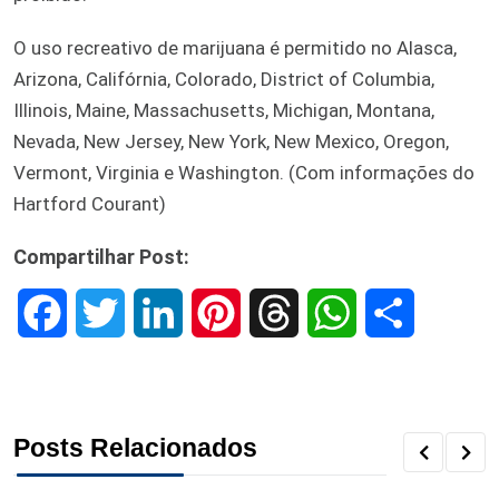
O uso recreativo de marijuana é permitido no Alasca,
Arizona, Califórnia, Colorado, District of Columbia,
Illinois, Maine, Massachusetts, Michigan, Montana,
Nevada, New Jersey, New York, New Mexico, Oregon,
Vermont, Virginia e Washington. (Com informações do
Hartford Courant)
Compartilhar Post:
F
T
L
P
T
W
S
a
w
i
i
h
h
h
c
i
n
n
r
a
a
Posts Relacionados
e
t
k
t
e
t
r