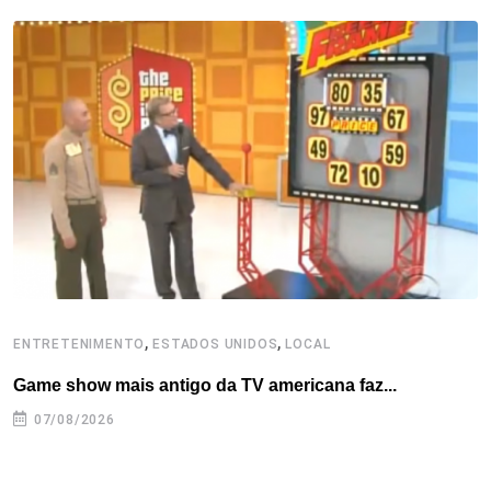
b
t
e
e
a
s
e
o
e
d
r
d
A
o
r
I
e
s
p
k
n
s
p
t
,
,
ENTRETENIMENTO
ESTADOS UNIDOS
LOCAL
E
Game show mais antigo da TV americana faz...
R
07/08/2026