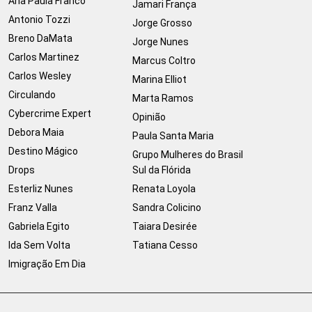
Ana Paula Franco
Jamari França
Antonio Tozzi
Jorge Grosso
Breno DaMata
Jorge Nunes
Carlos Martinez
Marcus Coltro
Carlos Wesley
Marina Elliot
Circulando
Marta Ramos
Cybercrime Expert
Opinião
Debora Maia
Paula Santa Maria
Destino Mágico
Grupo Mulheres do Brasil
Drops
Sul da Flórida
Esterliz Nunes
Renata Loyola
Franz Valla
Sandra Colicino
Gabriela Egito
Taiara Desirée
Ida Sem Volta
Tatiana Cesso
Imigração Em Dia