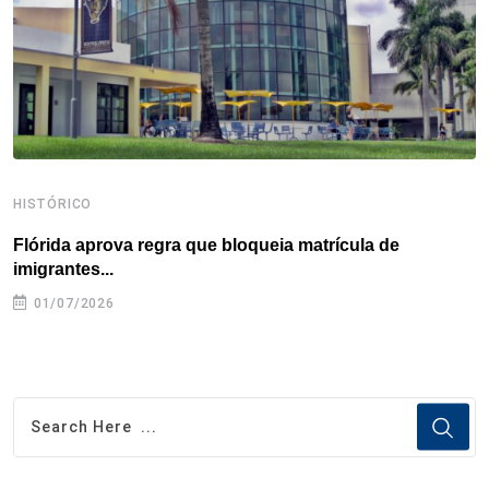
k
n
s
p
t
HISTÓRICO
H
Flórida aprova regra que bloqueia matrícula de
A
imigrantes...
01/07/2026