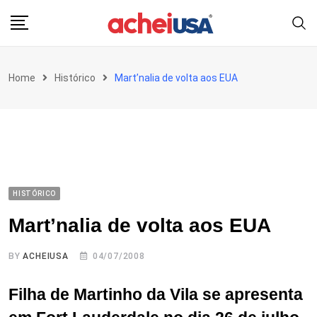
Skip
to
content
Home
Histórico
Mart’nalia de volta aos EUA
HISTÓRICO
Mart’nalia de volta aos EUA
BY
ACHEIUSA
04/07/2008
Filha de Martinho da Vila se apresenta