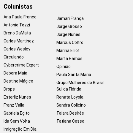
Colunistas
Ana Paula Franco
Jamari França
Antonio Tozzi
Jorge Grosso
Breno DaMata
Jorge Nunes
Carlos Martinez
Marcus Coltro
Carlos Wesley
Marina Elliot
Circulando
Marta Ramos
Cybercrime Expert
Opinião
Debora Maia
Paula Santa Maria
Destino Mágico
Grupo Mulheres do Brasil
Drops
Sul da Flórida
Esterliz Nunes
Renata Loyola
Franz Valla
Sandra Colicino
Gabriela Egito
Taiara Desirée
Ida Sem Volta
Tatiana Cesso
Imigração Em Dia