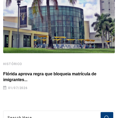
o
r
I
e
s
p
k
n
s
p
t
HISTÓRICO
H
Flórida aprova regra que bloqueia matrícula de
A
imigrantes...
01/07/2026