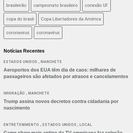
brasileirão
campeonato brasileiro
conexão UF
copa do brasil
Copa Libertadores da América
coronavirus
coronavírus
Notícias Recentes
,
ESTADOS UNIDOS
MANCHETE
Aeroportos dos EUA têm dia de caos: milhares de
passageiros são afetados por atrasos e cancelamentos
,
IMIGRAÇÃO
MANCHETE
Trump assina novos decretos contra cidadania por
nascimento
,
,
ENTRETENIMENTO
ESTADOS UNIDOS
LOCAL
Game show mais antigo da TV americana faz seleção