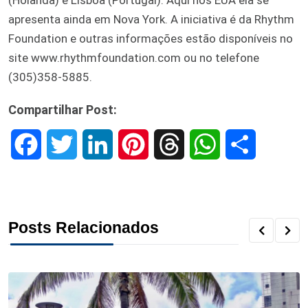
apresenta ainda em Nova York. A iniciativa é da Rhythm
Foundation e outras informações estão disponíveis no
site www.rhythmfoundation.com ou no telefone
(305)358-5885.
Compartilhar Post:
F
T
L
P
T
W
S
a
w
i
i
h
h
h
c
i
n
n
r
a
a
Posts Relacionados
e
t
k
t
e
t
r
b
t
e
e
a
s
e
o
e
d
r
d
A