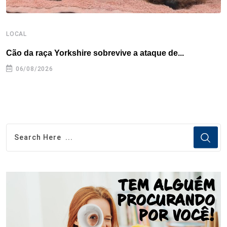
LOCAL
L
Cão da raça Yorkshire sobrevive a ataque de...
R
p
06/08/2026