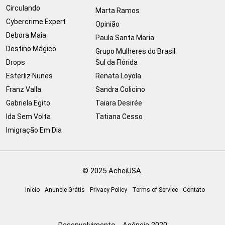
Circulando
Marta Ramos
Cybercrime Expert
Opinião
Debora Maia
Paula Santa Maria
Destino Mágico
Grupo Mulheres do Brasil
Drops
Sul da Flórida
Esterliz Nunes
Renata Loyola
Franz Valla
Sandra Colicino
Gabriela Egito
Taiara Desirée
Ida Sem Volta
Tatiana Cesso
Imigração Em Dia
© 2025 AcheiUSA.
Início
Anuncie Grátis
Privacy Policy
Terms of Service
Contato
Desenvolvimento - Agência 2020