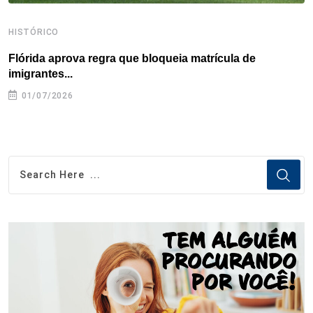
HISTÓRICO
H
Flórida aprova regra que bloqueia matrícula de
A
imigrantes...
01/07/2026