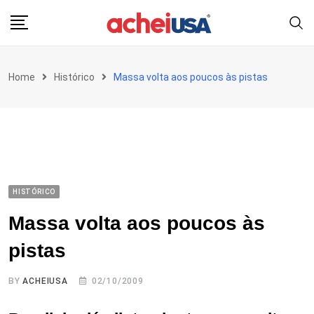
Skip
to
content
Home
Histórico
Massa volta aos poucos às pistas
HISTÓRICO
Massa volta aos poucos às
pistas
BY
ACHEIUSA
02/10/2009