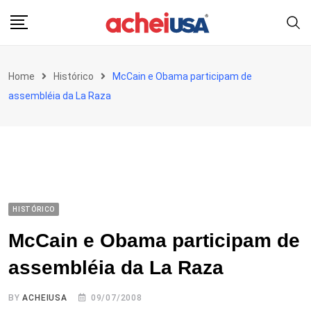
Skip
to
content
Home
Histórico
McCain e Obama participam de
assembléia da La Raza
HISTÓRICO
McCain e Obama participam de
assembléia da La Raza
BY
ACHEIUSA
09/07/2008