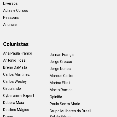
Diversos
Aulas e Cursos
Pessoais
Anuncie
Colunistas
Ana Paula Franco
Jamari França
Antonio Tozzi
Jorge Grosso
Breno DaMata
Jorge Nunes
Carlos Martinez
Marcus Coltro
Carlos Wesley
Marina Elliot
Circulando
Marta Ramos
Cybercrime Expert
Opinião
Debora Maia
Paula Santa Maria
Destino Mágico
Grupo Mulheres do Brasil
Drops
Sul da Flórida