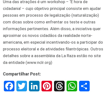
Uma das atrações é um workshop – ‘É hora de
cidadania’ – cujo objetivo principal consiste em ajudar
pessoas em processo de legalização (naturalização)
com dicas sobre como enfrentar os teste e outras
informações pertinentes. Além disso, a iniciativa quer
aproximar os novos cidadãos da realidade norte-
americana, em especial incentivando-os a participar do
processo eleitoral e de atividades filantrópicas. Outros
detalhes sobre a assembléia da La Raza estão no site
da entidade (www.nclr.org)
Compartilhar Post:
F
T
L
P
T
W
S
a
w
i
i
h
h
h
c
i
n
n
r
a
a