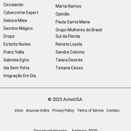
Circulando
Marta Ramos
Cybercrime Expert
Opinião
Debora Maia
Paula Santa Maria
Destino Mágico
Grupo Mulheres do Brasil
Drops
Sul da Flórida
Esterliz Nunes
Renata Loyola
Franz Valla
Sandra Colicino
Gabriela Egito
Taiara Desirée
Ida Sem Volta
Tatiana Cesso
Imigração Em Dia
© 2025 AcheiUSA.
Início
Anuncie Grátis
Privacy Policy
Terms of Service
Contato
Desenvolvimento - Agência 2020