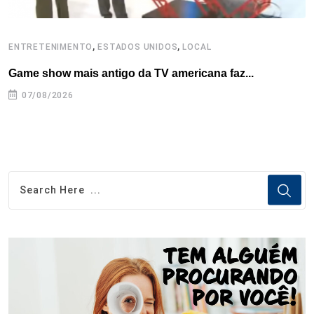
,
,
ENTRETENIMENTO
ESTADOS UNIDOS
LOCAL
L
Game show mais antigo da TV americana faz...
I
se
07/08/2026