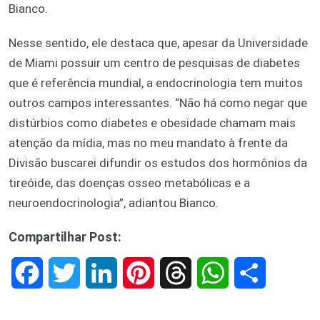
Bianco.
Nesse sentido, ele destaca que, apesar da Universidade
de Miami possuir um centro de pesquisas de diabetes
que é referência mundial, a endocrinologia tem muitos
outros campos interessantes. “Não há como negar que
distúrbios como diabetes e obesidade chamam mais
atenção da mídia, mas no meu mandato à frente da
Divisão buscarei difundir os estudos dos hormônios da
tireóide, das doenças osseo metabólicas e a
neuroendocrinologia”, adiantou Bianco.
Compartilhar Post:
F
T
L
P
T
W
S
a
w
i
i
h
h
h