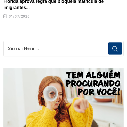
Flórida aprova regra que bloqueia matrícula de
A
imigrantes...
01/07/2026