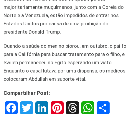
majoritariamente muçulmanos, junto com a Coreia do
Norte e a Venezuela, estão impedidos de entrar nos
Estados Unidos por causa de uma proibição do
presidente Donald Trump.
Quando a saúde do menino piorou, em outubro, o pai foi
para a Califórnia para buscar tratamento para o filho, e
Swileh permaneceu no Egito esperando um visto.
Enquanto o casal lutava por uma dispensa, os médicos
colocaram Abdullah em suporte vital.
Compartilhar Post:
F
T
L
P
T
W
S
a
w
i
i
h
h
h