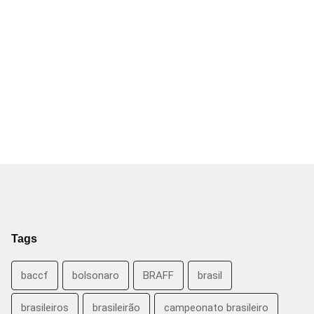
Tags
baccf
bolsonaro
BRAFF
brasil
brasileiros
brasileirão
campeonato brasileiro