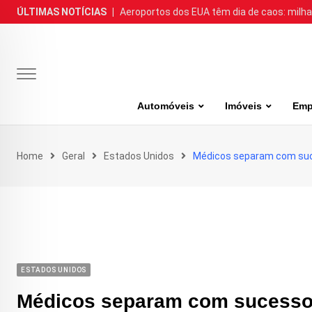
Skip
ÚLTIMAS NOTÍCIAS
|
Aeroportos dos EUA têm dia de caos: milh
to
content
Automóveis
Imóveis
Emp
Home
Geral
Estados Unidos
Médicos separam com su
ESTADOS UNIDOS
Médicos separam com sucesso