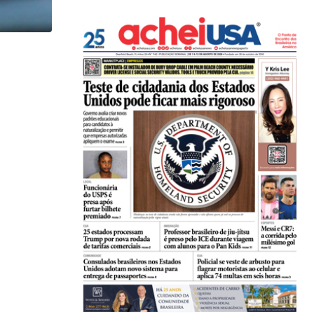
,
,
ENTRETENIMENTO
ESTADOS UNIDOS
LOCAL
Game show mais antigo da TV americana faz...
07/08/2026