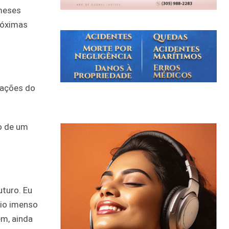
 meses
róximas
rações do
co de um
turo. Eu
rio imenso
em, ainda