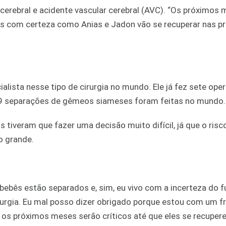
 cerebral e acidente vascular cerebral (AVC). “Os próximos
s com certeza como Anias e Jadon vão se recuperar nas p
ista nesse tipo de cirurgia no mundo. Ele já fez sete ope
59 separações de gêmeos siameses foram feitas no mundo.
 tiveram que fazer uma decisão muito difícil, já que o ris
o grande.
bês estão separados e, sim, eu vivo com a incerteza do fu
irurgia. Eu mal posso dizer obrigado porque estou com um f
 os próximos meses serão críticos até que eles se recuper