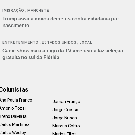
cancelamentos
,
IMIGRAÇÃO
MANCHETE
Trump assina novos decretos contra cidadania por
nascimento
,
,
ENTRETENIMENTO
ESTADOS UNIDOS
LOCAL
Game show mais antigo da TV americana faz seleção
gratuita no sul da Flórida
Colunistas
Ana Paula Franco
Jamari França
Antonio Tozzi
Jorge Grosso
Breno DaMata
Jorge Nunes
Carlos Martinez
Marcus Coltro
Carlos Wesley
Marina Elliot