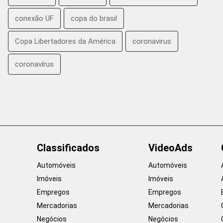
conexão UF
copa do brasil
Copa Libertadores da América
coronavirus
coronavírus
Classificados
VideoAds
Automóveis
Automóveis
Imóveis
Imóveis
Empregos
Empregos
Mercadorias
Mercadorias
Negócios
Negócios