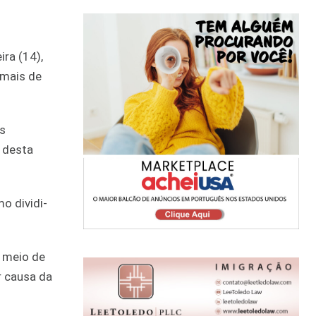
ra (14),
 mais de
s
 desta
o dividi-
r meio de
r causa da