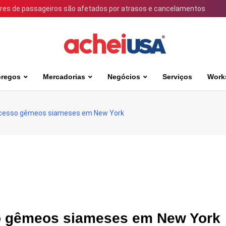
ares de passageiros são afetados por atrasos e cancelamentos
regos
Mercadorias
Negócios
Serviços
Work
cesso gêmeos siameses em New York
 gêmeos siameses em New York