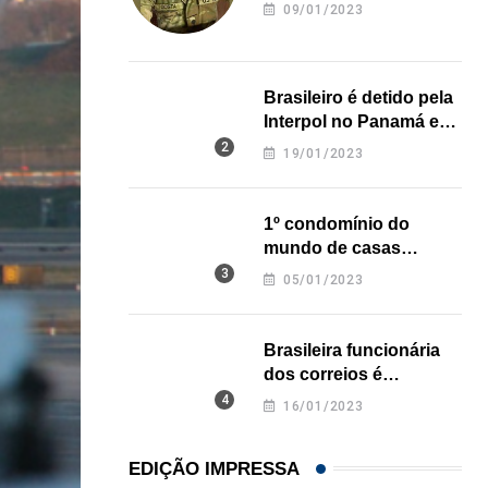
revela onde deixou o
09/01/2023
corpo
Brasileiro é detido pela
Interpol no Panamá e
pode pegar prisão
19/01/2023
perpétua nos EUA
1º condomínio do
mundo de casas
impressas em 3D é
05/01/2023
inaugurado no Texas
Brasileira funcionária
dos correios é
assassinada a facadas
16/01/2023
na Califórnia
EDIÇÃO IMPRESSA