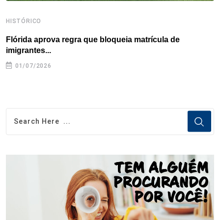
HISTÓRICO
H
Flórida aprova regra que bloqueia matrícula de
A
imigrantes...
01/07/2026