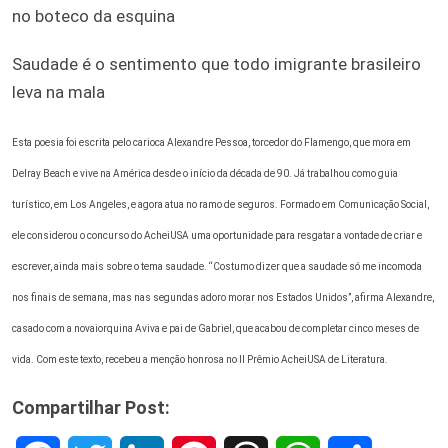
no boteco da esquina
Saudade é o sentimento que todo imigrante brasileiro
leva na mala
Esta poesia foi escrita pelo carioca Alexandre Pessoa, torcedor do Flamengo, que mora em
Delray Beach e vive na América desde o início da década de 90. Já trabalhou como guia
turístico, em Los Angeles, e agora atua no ramo de seguros. Formado em Comunicação Social,
ele considerou o concurso do AcheiUSA uma oportunidade para resgatar a vontade de criar e
escrever, ainda mais sobre o tema saudade. “Costumo dizer que a saudade só me incomoda
nos finais de semana, mas nas segundas adoro morar nos Estados Unidos”, afirma Alexandre,
casado com a novaiorquina Aviva e pai de Gabriel, que acabou de completar cinco meses de
vida. Com este texto, recebeu a menção honrosa no II Prêmio AcheiUSA de Literatura.
Compartilhar Post: