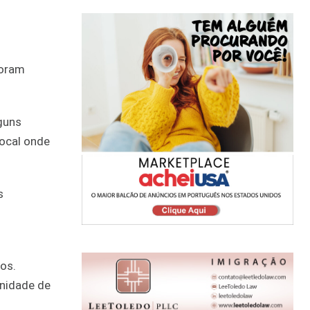
foram
lguns
local onde
s
os.
Unidade de