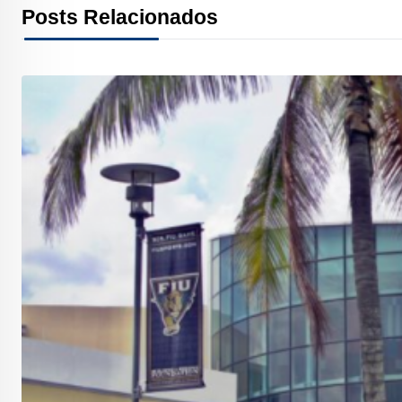
Posts Relacionados
e
t
k
t
e
t
r
b
t
e
e
a
s
e
o
e
d
r
d
A
o
r
I
e
s
p
k
n
s
p
t