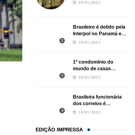
revela onde deixou o
09/01/2023
corpo
Brasileiro é detido pela
Interpol no Panamá e
pode pegar prisão
19/01/2023
perpétua nos EUA
1º condomínio do
mundo de casas
HISTÓRICO
impressas em 3D é
05/01/2023
inaugurado no Texas
Açaí é reconhecido oficialmente como fruto brasi
21/01/2026
Brasileira funcionária
dos correios é
assassinada a facadas
16/01/2023
na Califórnia
EDIÇÃO IMPRESSA