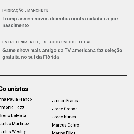
cancelamentos
,
IMIGRAÇÃO
MANCHETE
Trump assina novos decretos contra cidadania por
nascimento
,
,
ENTRETENIMENTO
ESTADOS UNIDOS
LOCAL
Game show mais antigo da TV americana faz seleção
gratuita no sul da Flórida
Colunistas
Ana Paula Franco
Jamari França
Antonio Tozzi
Jorge Grosso
Breno DaMata
Jorge Nunes
Carlos Martinez
Marcus Coltro
Carlos Wesley
Marina Elliot