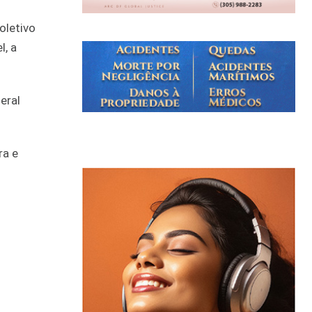
oletivo
l, a
eral
ra e