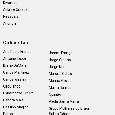
Diversos
Aulas e Cursos
Pessoais
Anuncie
Colunistas
Ana Paula Franco
Jamari França
Antonio Tozzi
Jorge Grosso
Breno DaMata
Jorge Nunes
Carlos Martinez
Marcus Coltro
Carlos Wesley
Marina Elliot
Circulando
Marta Ramos
Cybercrime Expert
Opinião
Debora Maia
Paula Santa Maria
Destino Mágico
Grupo Mulheres do Brasil
Drops
Sul da Flórida