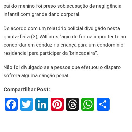
pai do menino foi preso sob acusação de negligência
infantil com grande dano corporal.
De acordo com um relatório policial divulgado nesta
quinta-feira (3), Williams “agiu de forma imprudente ao
concordar em conduzir a criança para um condomínio
residencial para participar da ‘brincadeira’”.
Não foi divulgado se a pessoa que efetuou o disparo
sofrerá alguma sanção penal.
Compartilhar Post:
F
T
L
P
T
W
S
a
w
i
i
h
h
h
c
i
n
n
r
a
a