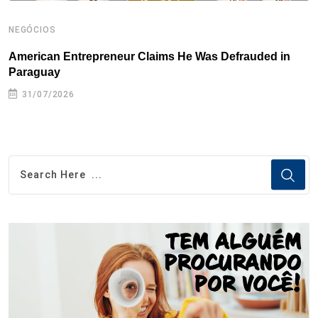
NEGÓCIOS
N
American Entrepreneur Claims He Was Defrauded in
D
Paraguay
31/07/2026