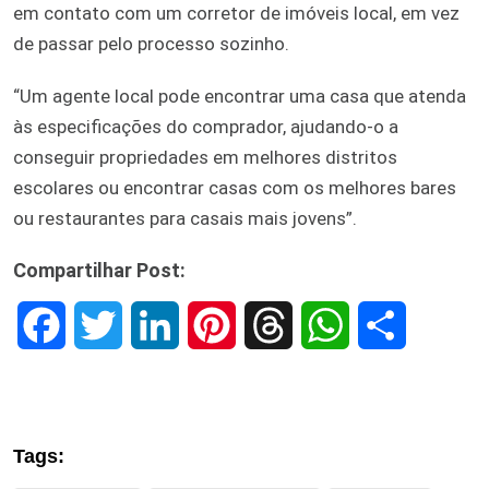
em contato com um corretor de imóveis local, em vez
de passar pelo processo sozinho.
“Um agente local pode encontrar uma casa que atenda
às especificações do comprador, ajudando-o a
conseguir propriedades em melhores distritos
escolares ou encontrar casas com os melhores bares
ou restaurantes para casais mais jovens”.
Compartilhar Post:
F
T
L
P
T
W
S
a
w
i
i
h
h
h
c
i
n
n
r
a
a
Tags:
e
t
k
t
e
t
r