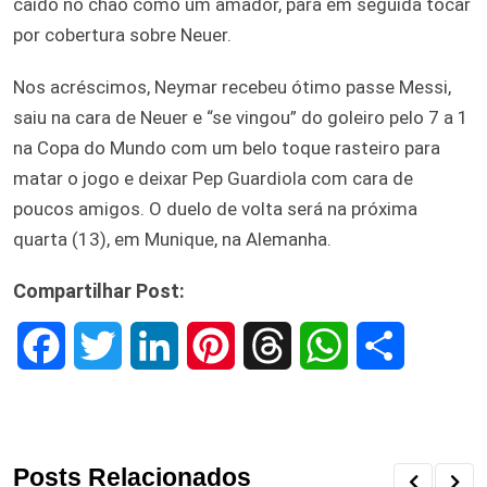
caído no chão como um amador, para em seguida tocar
por cobertura sobre Neuer.
Nos acréscimos, Neymar recebeu ótimo passe Messi,
saiu na cara de Neuer e “se vingou” do goleiro pelo 7 a 1
na Copa do Mundo com um belo toque rasteiro para
matar o jogo e deixar Pep Guardiola com cara de
poucos amigos. O duelo de volta será na próxima
quarta (13), em Munique, na Alemanha.
Compartilhar Post:
F
T
L
P
T
W
S
a
w
i
i
h
h
h
c
i
n
n
r
a
a
Posts Relacionados