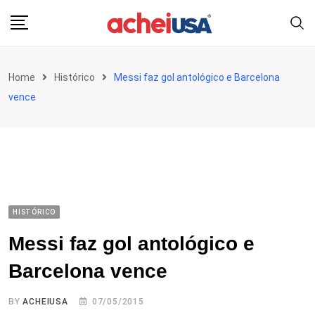
Skip
to
content
Home
Histórico
Messi faz gol antológico e Barcelona
vence
HISTÓRICO
Messi faz gol antológico e
Barcelona vence
BY
ACHEIUSA
07/05/2015