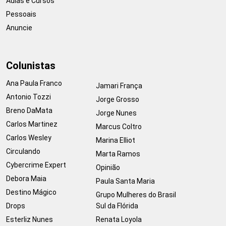
Aulas e Cursos
Pessoais
Anuncie
Colunistas
Ana Paula Franco
Jamari França
Antonio Tozzi
Jorge Grosso
Breno DaMata
Jorge Nunes
Carlos Martinez
Marcus Coltro
Carlos Wesley
Marina Elliot
Circulando
Marta Ramos
Cybercrime Expert
Opinião
Debora Maia
Paula Santa Maria
Destino Mágico
Grupo Mulheres do Brasil
Drops
Sul da Flórida
Esterliz Nunes
Renata Loyola