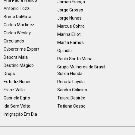
Ana Paula Franco
Jamari França
Antonio Tozzi
Jorge Grosso
Breno DaMata
Jorge Nunes
Carlos Martinez
Marcus Coltro
Carlos Wesley
Marina Elliot
Circulando
Marta Ramos
Cybercrime Expert
Opinião
Debora Maia
Paula Santa Maria
Destino Mágico
Grupo Mulheres do Brasil
Drops
Sul da Flórida
Esterliz Nunes
Renata Loyola
Franz Valla
Sandra Colicino
Gabriela Egito
Taiara Desirée
Ida Sem Volta
Tatiana Cesso
Imigração Em Dia