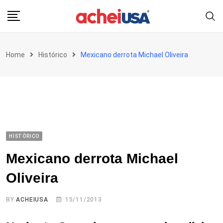
Skip
to
content
Home
Histórico
Mexicano derrota Michael Oliveira
HISTÓRICO
Mexicano derrota Michael
Oliveira
BY
ACHEIUSA
15/11/2013