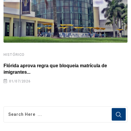
k
n
s
p
t
HISTÓRICO
H
Flórida aprova regra que bloqueia matrícula de
A
imigrantes...
01/07/2026