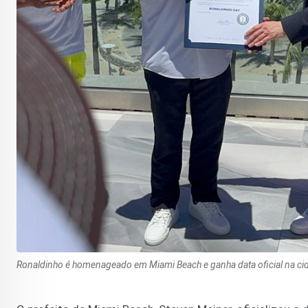
Ronaldinho é homenageado em Miami Beach e ganha data oficial na cida