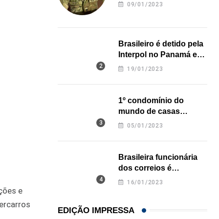
revela onde deixou o
09/01/2023
corpo
Brasileiro é detido pela
Interpol no Panamá e
pode pegar prisão
19/01/2023
perpétua nos EUA
1º condomínio do
mundo de casas
impressas em 3D é
05/01/2023
inaugurado no Texas
Brasileira funcionária
dos correios é
assassinada a facadas
16/01/2023
na Califórnia
ções e
ercarros
EDIÇÃO IMPRESSA