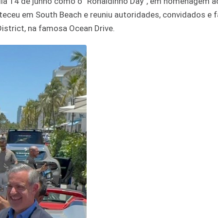
o dia 14 de junho como o “Ronaldinho Day”, em homenagem a
nteceu em South Beach e reuniu autoridades, convidados e 
istrict, na famosa Ocean Drive.