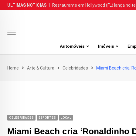
Skip
ÚLTIMAS NOTÍCIAS
|
Restaurante em Hollywood (FL) lança noite
to
content
Automóveis
Imóveis
Emp
Home
Arte & Cultura
Celebridades
Miami Beach cria ‘R
CELEBRIDADES
ESPORTES
LOCAL
Miami Beach cria ‘Ronaldinho