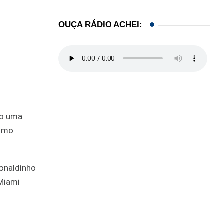
OUÇA RÁDIO ACHEI:
do uma
como
Ronaldinho
Miami