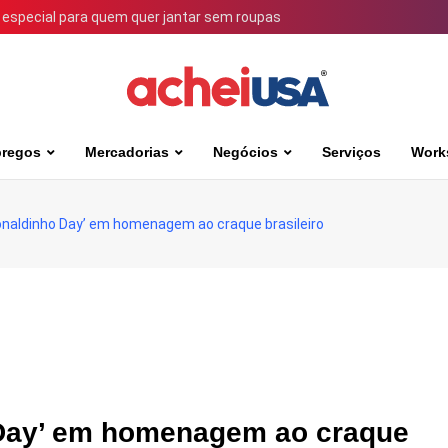
 especial para quem quer jantar sem roupas
regos
Mercadorias
Negócios
Serviços
Work
onaldinho Day’ em homenagem ao craque brasileiro
 Day’ em homenagem ao craque