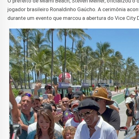
O prefeito de Miami Beach, Steven Meiner, oficializou 
jogador brasileiro Ronaldinho Gaúcho. A cerimônia aco
durante um evento que marcou a abertura do Vice City D