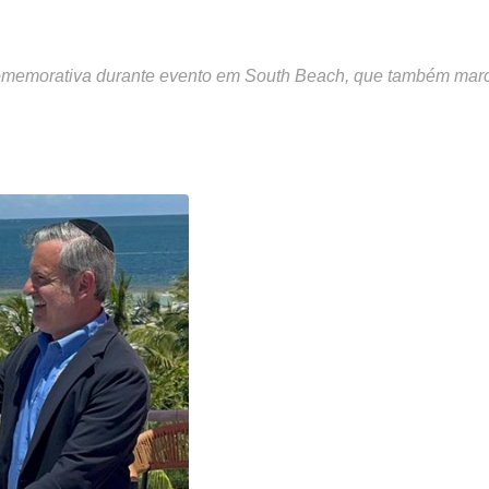
 comemorativa durante evento em South Beach, que também mar