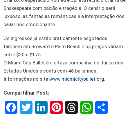
Shakespeare com paixão e tragédia. O cenário será
luxuoso, as fantasias românticas e a interpretação dos
bailarinos emocionante.
Os ingressos já estão praticamente esgotados
também em Broward e Palm Beach e os preços variam
entre $20 e $175.
O Miami City Ballet é a oitava companhia de dança dos
Estados Unidos e conta com 46 bailarinos.
Informações no site
www.miamicityballet.org
.
Compartilhar Post:
F
T
L
P
T
W
S
a
w
i
i
h
h
h