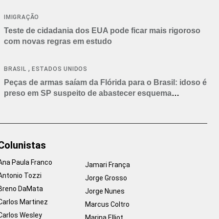
IMIGRAÇÃO
Teste de cidadania dos EUA pode ficar mais rigoroso
com novas regras em estudo
,
BRASIL
ESTADOS UNIDOS
Peças de armas saíam da Flórida para o Brasil: idoso é
preso em SP suspeito de abastecer esquema
criminoso
Colunistas
Ana Paula Franco
Jamari França
Antonio Tozzi
Jorge Grosso
Breno DaMata
Jorge Nunes
Carlos Martinez
Marcus Coltro
Carlos Wesley
Marina Elliot