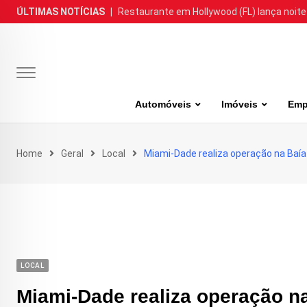
Skip
ÚLTIMAS NOTÍCIAS
|
Restaurante em Hollywood (FL) lança noite
to
content
Automóveis
Imóveis
Emp
Home
Geral
Local
Miami-Dade realiza operação na Baía 
LOCAL
Miami-Dade realiza operação na