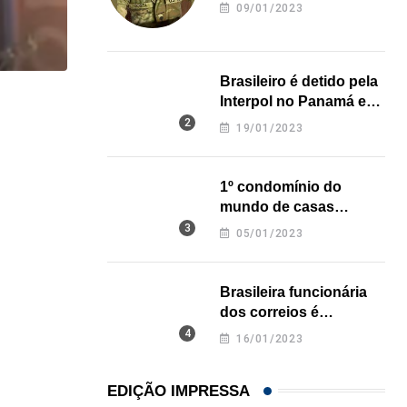
revela onde deixou o
09/01/2023
corpo
Brasileiro é detido pela
Interpol no Panamá e
,
LOCAL
pode pegar prisão
19/01/2023
perpétua nos EUA
Sul da Flórida terá mais dias de chuva...
04/08/2026
1º condomínio do
mundo de casas
impressas em 3D é
05/01/2023
inaugurado no Texas
Brasileira funcionária
dos correios é
assassinada a facadas
16/01/2023
na Califórnia
EDIÇÃO IMPRESSA