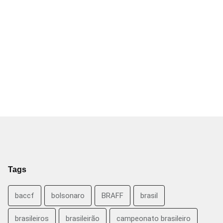
Tags
baccf
bolsonaro
BRAFF
brasil
brasileiros
brasileirão
campeonato brasileiro