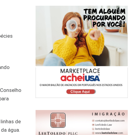
pécies
rando
 Conselho
para
linhas de
 da água.