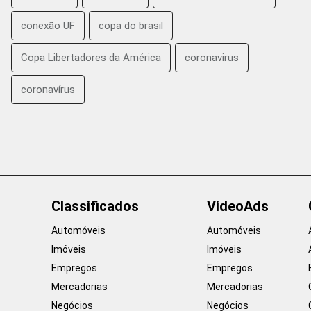
conexão UF
copa do brasil
Copa Libertadores da América
coronavirus
coronavírus
Classificados
VideoAds
Automóveis
Automóveis
Imóveis
Imóveis
Empregos
Empregos
Mercadorias
Mercadorias
Negócios
Negócios