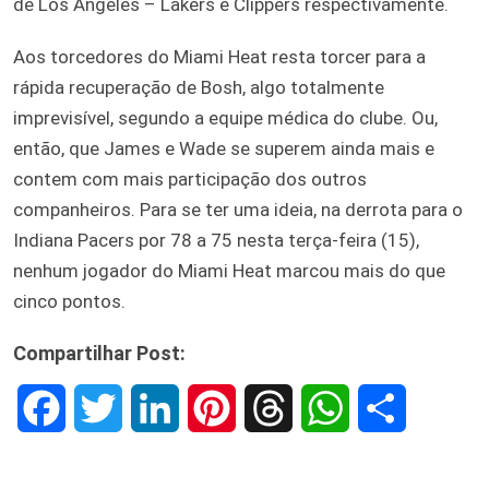
de Los Angeles – Lakers e Clippers respectivamente.
Aos torcedores do Miami Heat resta torcer para a
rápida recuperação de Bosh, algo totalmente
imprevisível, segundo a equipe médica do clube. Ou,
então, que James e Wade se superem ainda mais e
contem com mais participação dos outros
companheiros. Para se ter uma ideia, na derrota para o
Indiana Pacers por 78 a 75 nesta terça-feira (15),
nenhum jogador do Miami Heat marcou mais do que
cinco pontos.
Compartilhar Post:
F
T
L
P
T
W
S
a
w
i
i
h
h
h