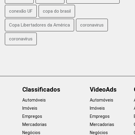
conexão UF
copa do brasil
Copa Libertadores da América
coronavirus
coronavírus
Classificados
VideoAds
Automóveis
Automóveis
Imóveis
Imóveis
Empregos
Empregos
Mercadorias
Mercadorias
Negócios
Negócios