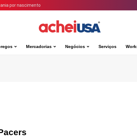
dania por nascimento
regos
Mercadorias
Negócios
Serviços
Work
 Pacers