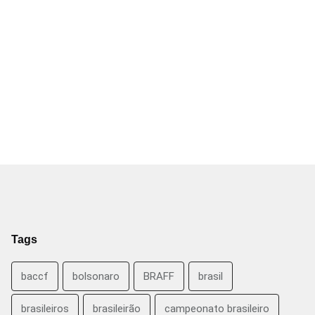
Tags
baccf
bolsonaro
BRAFF
brasil
brasileiros
brasileirão
campeonato brasileiro