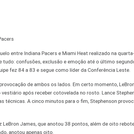
Pacers
elo entre Indiana Pacers e Miami Heat realizado na quarta-
 de tudo: confusões, exclusão e emoção até o último segund
ipe fez 84 a 83 e segue como líder da Conferência Leste.
m provocação de ambos os lados. Em certo momento, LeBr
 o vestiário após receber cotovelada no rosto. Lance Stephe
 técnicas. A cinco minutos para o fim, Stephenson provo
ez LeBron James, que anotou 38 pontos, além de oito rebote
do, anotou apenas oito.