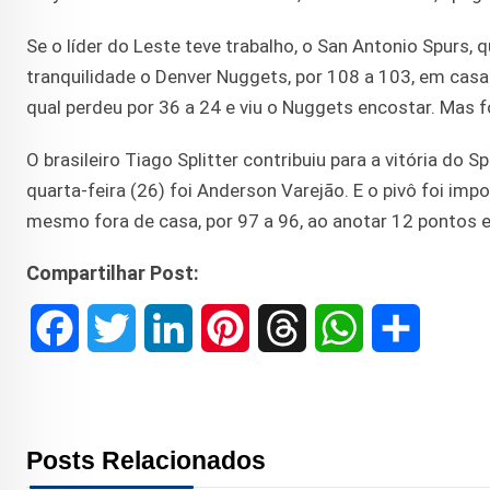
Se o líder do Leste teve trabalho, o San Antonio Spurs
tranquilidade o Denver Nuggets, por 108 a 103, em casa.
qual perdeu por 36 a 24 e viu o Nuggets encostar. Mas f
O brasileiro Tiago Splitter contribuiu para a vitória do
quarta-feira (26) foi Anderson Varejão. E o pivô foi impo
mesmo fora de casa, por 97 a 96, ao anotar 12 pontos e
Compartilhar Post:
F
T
L
P
T
W
S
a
w
i
i
h
h
h
c
i
n
n
r
a
a
Posts Relacionados
e
t
k
t
e
t
r