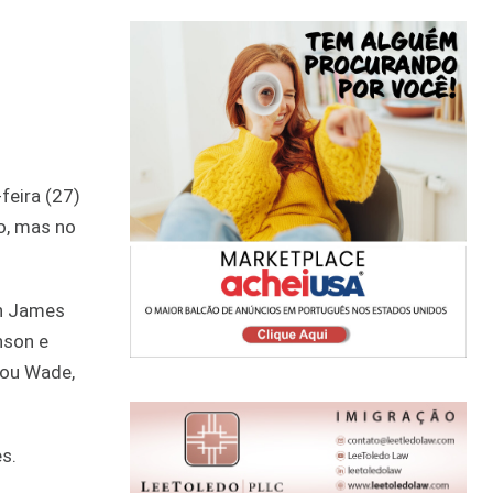
feira (27)
o, mas no
on James
nson e
cou Wade,
s.