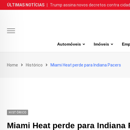
Skip
ÚLTIMAS NOTÍCIAS
|
Trump assina novos decretos contra cida
to
content
Automóveis
Imóveis
Emp
Home
Histórico
Miami Heat perde para Indiana Pacers
HISTÓRICO
Miami Heat perde para Indiana