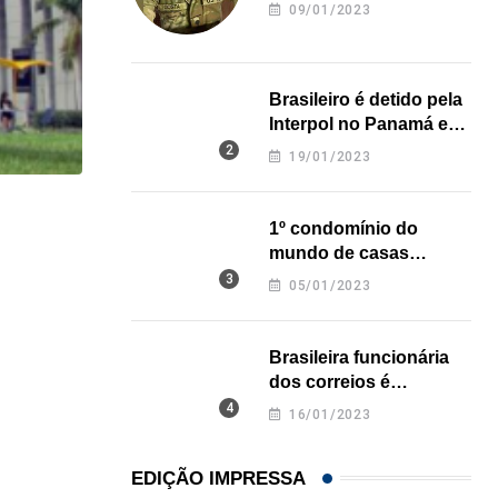
revela onde deixou o
09/01/2023
corpo
Brasileiro é detido pela
Interpol no Panamá e
pode pegar prisão
19/01/2023
perpétua nos EUA
HISTÓRICO
1º condomínio do
mundo de casas
Açaí é reconhecido oficialmente como fruto brasi
impressas em 3D é
05/01/2023
21/01/2026
inaugurado no Texas
Brasileira funcionária
dos correios é
assassinada a facadas
16/01/2023
na Califórnia
EDIÇÃO IMPRESSA