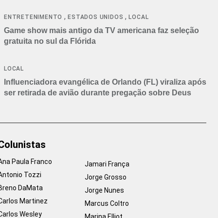
,
,
ENTRETENIMENTO
ESTADOS UNIDOS
LOCAL
Game show mais antigo da TV americana faz seleção
gratuita no sul da Flórida
LOCAL
Influenciadora evangélica de Orlando (FL) viraliza após
ser retirada de avião durante pregação sobre Deus
Colunistas
Ana Paula Franco
Jamari França
Antonio Tozzi
Jorge Grosso
Breno DaMata
Jorge Nunes
Carlos Martinez
Marcus Coltro
Carlos Wesley
Marina Elliot