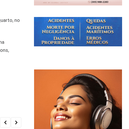
quarto, no
na
tons,