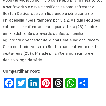
Após ter vacilado no início da série, o Miami Heat voltou
a ser favorito e deve classificar-se para enfrentar o
Boston Celtics, que vem liderando a série contra o
Philadelphia 76ers, também por 3 a 2. As duas equipes
voltam a se enfrentar nesta quarta-feira (23) à noite
em Filadélfia. Se o alviverde de Boston ganhar,
aguardará o vencedor de Miami Heat e Indiana Pacers.
Caso contrário, voltará a Boston para enfrentar nesta
sexta-feira (25) o Philadelphia 76ers no sétimo e e
decisivo jogo da série.
Compartilhar Post:
F
T
L
P
T
W
S
a
w
i
i
h
h
h
c
i
n
n
r
a
a