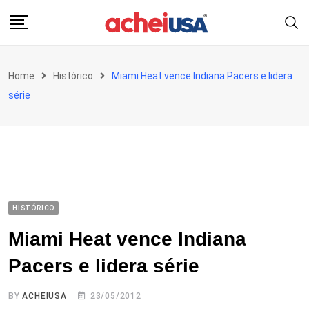
Skip
to
content
Home
Histórico
Miami Heat vence Indiana Pacers e lidera
série
HISTÓRICO
Miami Heat vence Indiana
Pacers e lidera série
BY
ACHEIUSA
23/05/2012