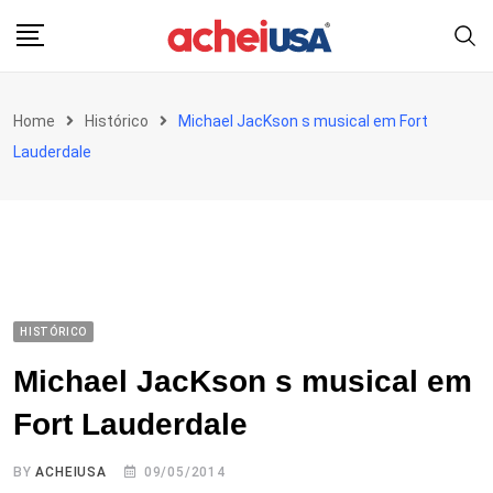
Skip
to
content
Home
Histórico
Michael JacKson s musical em Fort
Lauderdale
HISTÓRICO
Michael JacKson s musical em
Fort Lauderdale
BY
ACHEIUSA
09/05/2014