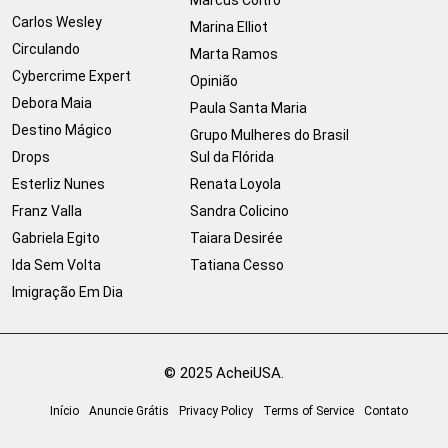
Carlos Wesley
Marina Elliot
Circulando
Marta Ramos
Cybercrime Expert
Opinião
Debora Maia
Paula Santa Maria
Destino Mágico
Grupo Mulheres do Brasil
Drops
Sul da Flórida
Esterliz Nunes
Renata Loyola
Franz Valla
Sandra Colicino
Gabriela Egito
Taiara Desirée
Ida Sem Volta
Tatiana Cesso
Imigração Em Dia
© 2025 AcheiUSA.
Início
Anuncie Grátis
Privacy Policy
Terms of Service
Contato