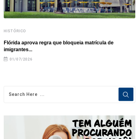
HISTÓRICO
H
Flórida aprova regra que bloqueia matrícula de
A
imigrantes...
01/07/2026