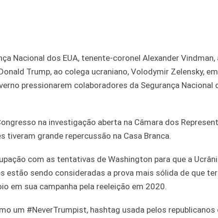
nça Nacional dos EUA, tenente-coronel Alexander Vindman,
Donald Trump, ao colega ucraniano, Volodymir Zelensky, em
governo pressionarem colaboradores da Segurança Nacional 
o Congresso na investigação aberta na Câmara dos Represen
s tiveram grande repercussão na Casa Branca.
cupação com as tentativas de Washington para que a Ucrân
s estão sendo consideradas a prova mais sólida de que ter
apoio em sua campanha pela reeleição em 2020.
como um #NeverTrumpist, hashtag usada pelos republicanos