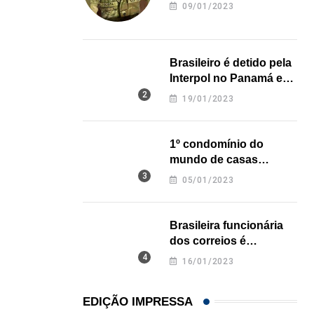
revela onde deixou o
ESTADOS UNIDOS
09/01/2023
corpo
Robôs humanoides começam a fazer faxina em ca
06/08/2026
Brasileiro é detido pela
Interpol no Panamá e
pode pegar prisão
19/01/2023
perpétua nos EUA
1º condomínio do
mundo de casas
impressas em 3D é
05/01/2023
inaugurado no Texas
Brasileira funcionária
dos correios é
assassinada a facadas
16/01/2023
na Califórnia
EDIÇÃO IMPRESSA