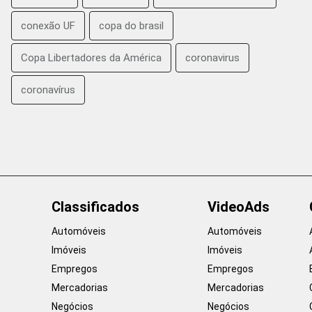
conexão UF
copa do brasil
Copa Libertadores da América
coronavirus
coronavírus
Classificados
VideoAds
Automóveis
Automóveis
Imóveis
Imóveis
Empregos
Empregos
Mercadorias
Mercadorias
Negócios
Negócios