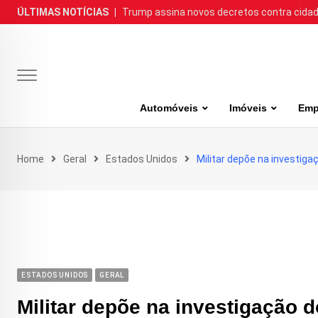
Skip
ÚLTIMAS NOTÍCIAS
|
Trump assina novos decretos contra cida
to
content
Automóveis
Imóveis
Emp
Home
Geral
Estados Unidos
Militar depõe na investig
ESTADOS UNIDOS
GERAL
Militar depõe na investigação 