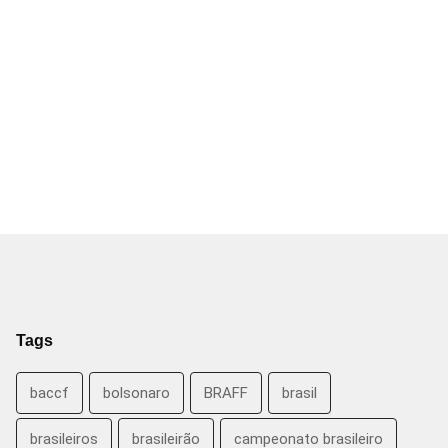
Tags
baccf
bolsonaro
BRAFF
brasil
brasileiros
brasileirão
campeonato brasileiro