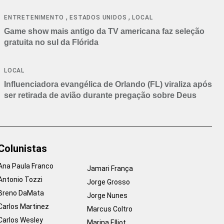
,
,
ENTRETENIMENTO
ESTADOS UNIDOS
LOCAL
Game show mais antigo da TV americana faz seleção
gratuita no sul da Flórida
LOCAL
Influenciadora evangélica de Orlando (FL) viraliza após
ser retirada de avião durante pregação sobre Deus
Colunistas
Ana Paula Franco
Jamari França
Antonio Tozzi
Jorge Grosso
Breno DaMata
Jorge Nunes
Carlos Martinez
Marcus Coltro
Carlos Wesley
Marina Elliot