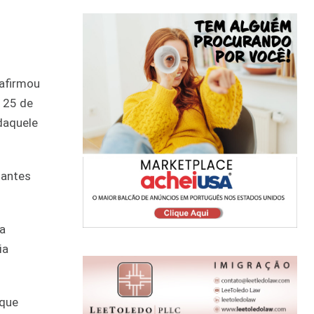
 afirmou
 25 de
daquele
tantes
ia
ia
 que