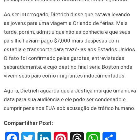
Ao ser interrogado, Dietrich disse que estava levando
as jovens para uma viagem a Orlando de férias. Mais
tarde, porém, admitiu que não as conhecia e que seus
pais lhe haviam pago $7,000 mais despesas com
estadia e transporte para trazê-las aos Estados Unidos.
O fato foi confirmado pelas garotas, entrevistadas
separadamente, e cujo destino final seria Boston onde
vivem seus pais como imigrantes indocumentados.
Agora, Dietrich aguarda que a Justiça marque uma nova
data para sua audiência e ele pode ser condenado e
cumprir pena nos EUA sob acusação de tráfico humano.
Compartilhar Post:
F
T
L
P
T
W
S