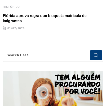
HISTÓRICO
H
Flórida aprova regra que bloqueia matrícula de
A
imigrantes...
01/07/2026