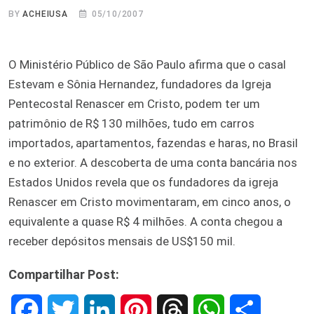
BY
ACHEIUSA
05/10/2007
O Ministério Público de São Paulo afirma que o casal
Estevam e Sônia Hernandez, fundadores da Igreja
Pentecostal Renascer em Cristo, podem ter um
patrimônio de R$ 130 milhões, tudo em carros
importados, apartamentos, fazendas e haras, no Brasil
e no exterior. A descoberta de uma conta bancária nos
Estados Unidos revela que os fundadores da igreja
Renascer em Cristo movimentaram, em cinco anos, o
equivalente a quase R$ 4 milhões. A conta chegou a
receber depósitos mensais de US$150 mil.
Compartilhar Post:
F
T
L
P
T
W
S