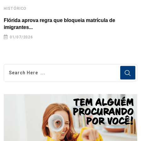
HISTÓRICO
H
Flórida aprova regra que bloqueia matrícula de
A
imigrantes...
01/07/2026