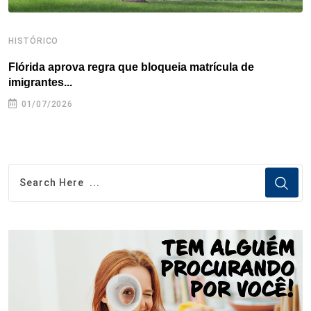
HISTÓRICO
H
Flórida aprova regra que bloqueia matrícula de
A
imigrantes...
01/07/2026