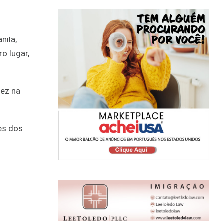
nila,
ro lugar,
vez na
tes dos