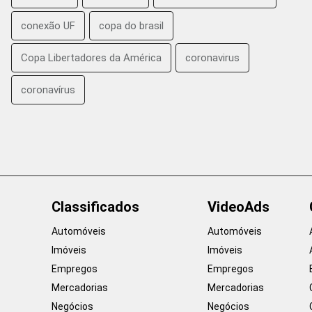
conexão UF
copa do brasil
Copa Libertadores da América
coronavirus
coronavírus
Classificados
VideoAds
Automóveis
Automóveis
Imóveis
Imóveis
Empregos
Empregos
Mercadorias
Mercadorias
Negócios
Negócios