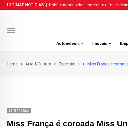
Skip
ÚLTIMAS NOTÍCIAS
|
Robôs humanoides começam a fazer faxina
to
content
Automóveis
Imóveis
Emp
Home
Arte & Cultura
Espetáculo
Miss França é coroad
ESPETÁCULO
Miss França é coroada Miss Un