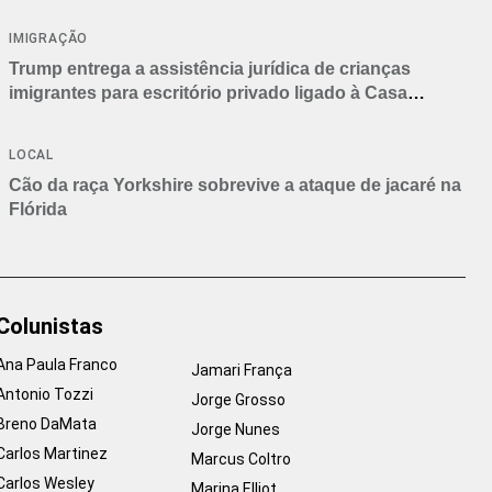
IMIGRAÇÃO
Trump entrega a assistência jurídica de crianças
imigrantes para escritório privado ligado à Casa
Branca
LOCAL
Cão da raça Yorkshire sobrevive a ataque de jacaré na
Flórida
Colunistas
Ana Paula Franco
Jamari França
Antonio Tozzi
Jorge Grosso
Breno DaMata
Jorge Nunes
Carlos Martinez
Marcus Coltro
Carlos Wesley
Marina Elliot