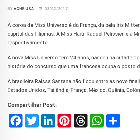
BY
ACHEIUSA
03/02/2017
A coroa de Miss Universo é da França, da bela Iris Mitt
capital das Filipinas. A Miss Haiti, Raquel Pelissier, e 
respectivamente.
A nova Miss Universo tem 24 anos, nasceu na cidade de L
história do concurso que uma francesa ocupa o posto d
A brasileira Raissa Santana não ficou entre as nove fin
Estados Unidos, Tailândia, França, México, Quênia, Colômb
Compartilhar Post:
F
T
L
P
T
W
S
a
w
i
i
h
h
h