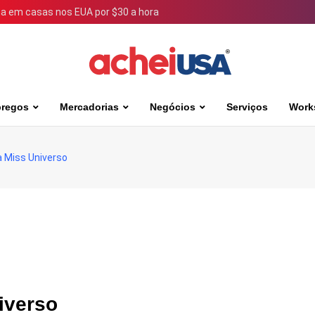
 em casas nos EUA por $30 a hora
regos
Mercadorias
Negócios
Serviços
Work
a Miss Universo
iverso