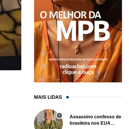
,
,
ARTE & CULTURA
ESPETÁCULO
LOCAL
‘Selvagens & Sagradas’ estreia em Miami com pro
MAIS LIDAS
05/02/2026
Assassino confesso de
brasileira nos EUA