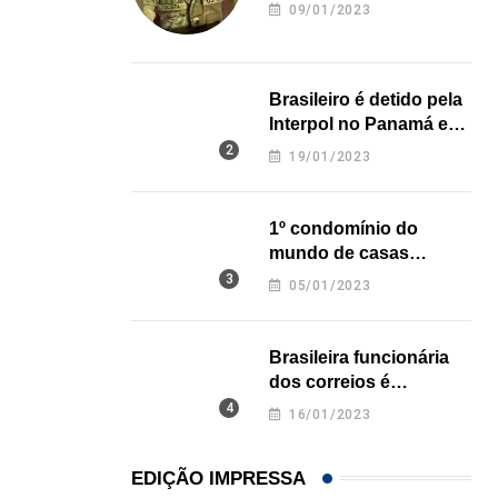
revela onde deixou o
09/01/2023
corpo
Brasileiro é detido pela
Interpol no Panamá e
pode pegar prisão
19/01/2023
perpétua nos EUA
1º condomínio do
mundo de casas
impressas em 3D é
05/01/2023
inaugurado no Texas
Brasileira funcionária
dos correios é
assassinada a facadas
16/01/2023
na Califórnia
EDIÇÃO IMPRESSA