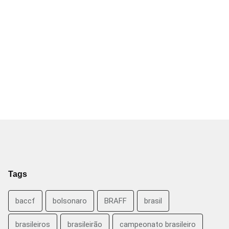
Tags
baccf
bolsonaro
BRAFF
brasil
brasileiros
brasileirão
campeonato brasileiro