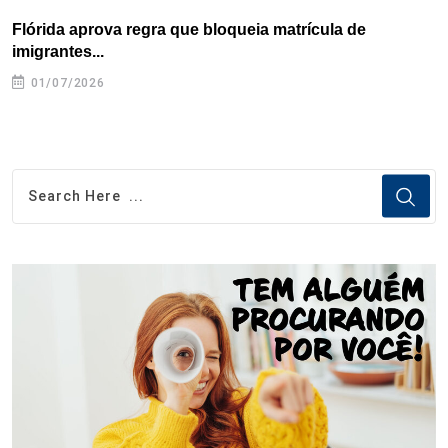
Flórida aprova regra que bloqueia matrícula de
A
imigrantes...
01/07/2026