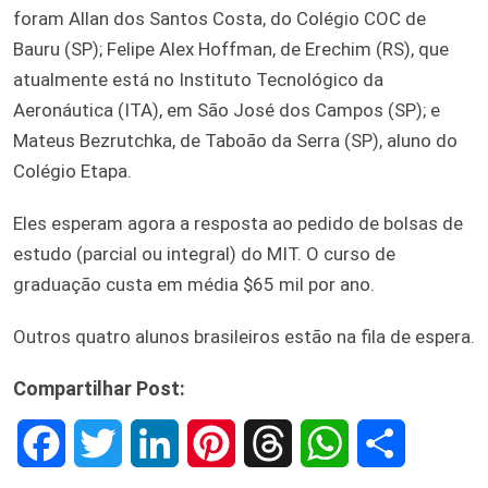
foram Allan dos Santos Costa, do Colégio COC de
Bauru (SP); Felipe Alex Hoffman, de Erechim (RS), que
atualmente está no Instituto Tecnológico da
Aeronáutica (ITA), em São José dos Campos (SP); e
Mateus Bezrutchka, de Taboão da Serra (SP), aluno do
Colégio Etapa.
Eles esperam agora a resposta ao pedido de bolsas de
estudo (parcial ou integral) do MIT. O curso de
graduação custa em média $65 mil por ano.
Outros quatro alunos brasileiros estão na fila de espera.
Compartilhar Post:
F
T
L
P
T
W
S