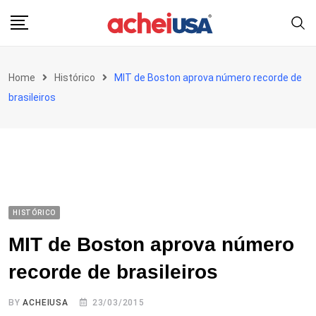
Skip
to
content
Home
Histórico
MIT de Boston aprova número recorde de
brasileiros
HISTÓRICO
MIT de Boston aprova número
recorde de brasileiros
BY
ACHEIUSA
23/03/2015