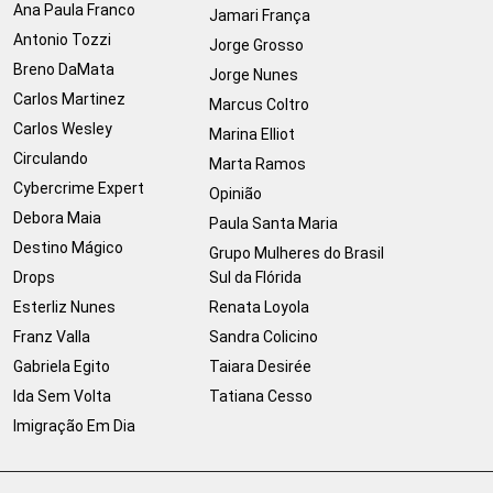
Ana Paula Franco
Jamari França
Antonio Tozzi
Jorge Grosso
Breno DaMata
Jorge Nunes
Carlos Martinez
Marcus Coltro
Carlos Wesley
Marina Elliot
Circulando
Marta Ramos
Cybercrime Expert
Opinião
Debora Maia
Paula Santa Maria
Destino Mágico
Grupo Mulheres do Brasil
Drops
Sul da Flórida
Esterliz Nunes
Renata Loyola
Franz Valla
Sandra Colicino
Gabriela Egito
Taiara Desirée
Ida Sem Volta
Tatiana Cesso
Imigração Em Dia