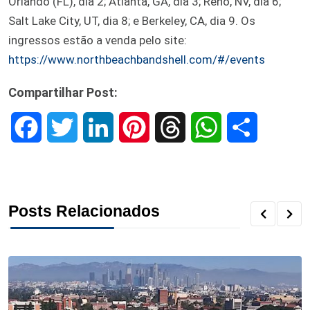
Orlando (FL), dia 2; Atlanta, GA, dia 3; Reno, NV, dia 6;
Salt Lake City, UT, dia 8; e Berkeley, CA, dia 9. Os
ingressos estão a venda pelo site:
https://www.northbeachbandshell.com/#/events
Compartilhar Post:
F
T
L
P
T
W
S
a
w
i
i
h
h
h
c
i
n
n
r
a
a
Posts Relacionados
e
t
k
t
e
t
r
b
t
e
e
a
s
e
o
e
d
r
d
A
o
r
I
e
s
p