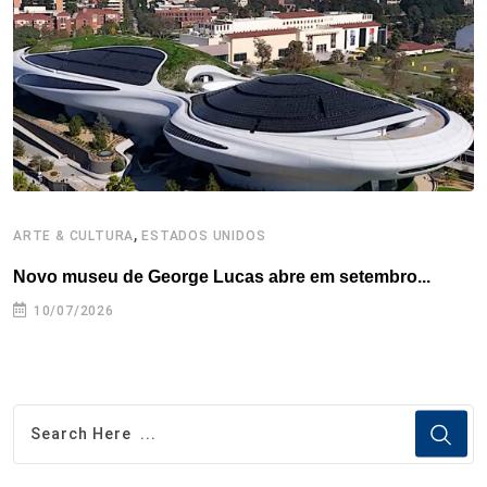
k
n
s
p
t
,
ARTE & CULTURA
ESTADOS UNIDOS
G
Novo museu de George Lucas abre em setembro...
T
10/07/2026