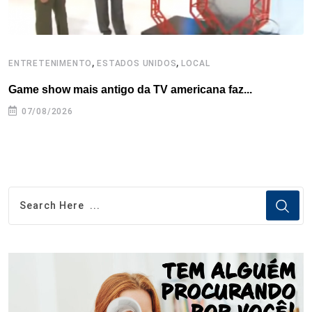
,
,
ENTRETENIMENTO
ESTADOS UNIDOS
LOCAL
L
Game show mais antigo da TV americana faz...
I
se
07/08/2026