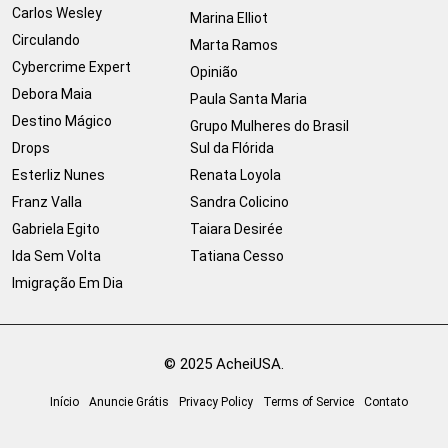
Carlos Wesley
Marina Elliot
Circulando
Marta Ramos
Cybercrime Expert
Opinião
Debora Maia
Paula Santa Maria
Destino Mágico
Grupo Mulheres do Brasil
Drops
Sul da Flórida
Esterliz Nunes
Renata Loyola
Franz Valla
Sandra Colicino
Gabriela Egito
Taiara Desirée
Ida Sem Volta
Tatiana Cesso
Imigração Em Dia
© 2025 AcheiUSA.
Início
Anuncie Grátis
Privacy Policy
Terms of Service
Contato