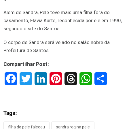
Além de Sandra, Pelé teve mais uma filha fora do
casamento, Flávia Kurts, reconhecida por ele em 1990,
segundo o site do Santos.
O corpo de Sandra será velado no salão nobre da
Prefeitura de Santos.
Compartilhar Post:
F
T
L
P
T
W
S
a
w
i
i
h
h
h
c
i
n
n
r
a
a
Tags:
e
t
k
t
e
t
r
filha do pele faleceu
sandra regina pele