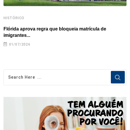
HISTÓRICO
H
Flórida aprova regra que bloqueia matrícula de
A
imigrantes...
01/07/2026