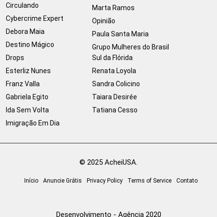
Circulando
Marta Ramos
Cybercrime Expert
Opinião
Debora Maia
Paula Santa Maria
Destino Mágico
Grupo Mulheres do Brasil
Drops
Sul da Flórida
Esterliz Nunes
Renata Loyola
Franz Valla
Sandra Colicino
Gabriela Egito
Taiara Desirée
Ida Sem Volta
Tatiana Cesso
Imigração Em Dia
© 2025 AcheiUSA.
Início
Anuncie Grátis
Privacy Policy
Terms of Service
Contato
Desenvolvimento - Agência 2020