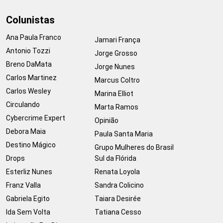
Colunistas
Ana Paula Franco
Jamari França
Antonio Tozzi
Jorge Grosso
Breno DaMata
Jorge Nunes
Carlos Martinez
Marcus Coltro
Carlos Wesley
Marina Elliot
Circulando
Marta Ramos
Cybercrime Expert
Opinião
Debora Maia
Paula Santa Maria
Destino Mágico
Grupo Mulheres do Brasil
Drops
Sul da Flórida
Esterliz Nunes
Renata Loyola
Franz Valla
Sandra Colicino
Gabriela Egito
Taiara Desirée
Ida Sem Volta
Tatiana Cesso