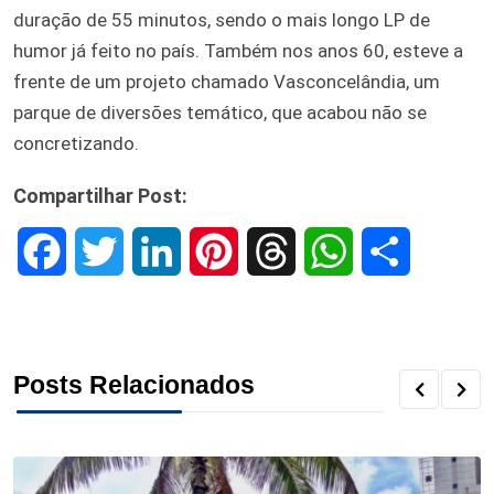
duração de 55 minutos, sendo o mais longo LP de
humor já feito no país. Também nos anos 60, esteve a
frente de um projeto chamado Vasconcelândia, um
parque de diversões temático, que acabou não se
concretizando.
Compartilhar Post:
F
T
L
P
T
W
S
a
w
i
i
h
h
h
c
i
n
n
r
a
a
Posts Relacionados
e
t
k
t
e
t
r
b
t
e
e
a
s
e
o
e
d
r
d
A