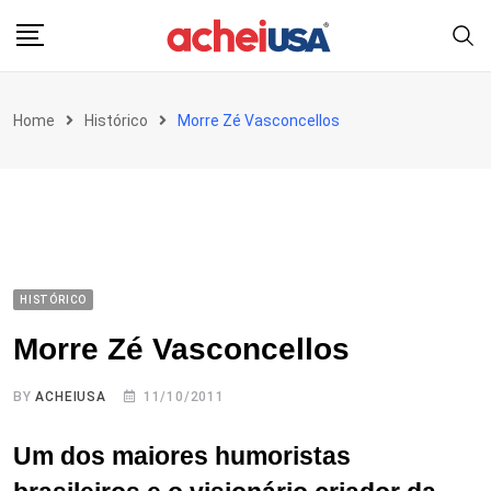
Skip
to
content
Home
Histórico
Morre Zé Vasconcellos
HISTÓRICO
Morre Zé Vasconcellos
BY
ACHEIUSA
11/10/2011
Um dos maiores humoristas