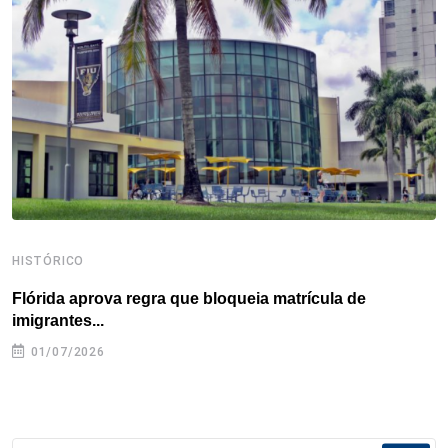
o
r
I
e
s
p
k
n
s
p
t
HISTÓRICO
H
Flórida aprova regra que bloqueia matrícula de
A
imigrantes...
01/07/2026