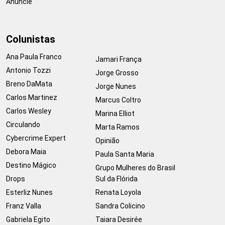
Anuncie
Colunistas
Ana Paula Franco
Jamari França
Antonio Tozzi
Jorge Grosso
Breno DaMata
Jorge Nunes
Carlos Martinez
Marcus Coltro
Carlos Wesley
Marina Elliot
Circulando
Marta Ramos
Cybercrime Expert
Opinião
Debora Maia
Paula Santa Maria
Destino Mágico
Grupo Mulheres do Brasil
Drops
Sul da Flórida
Esterliz Nunes
Renata Loyola
Franz Valla
Sandra Colicino
Gabriela Egito
Taiara Desirée