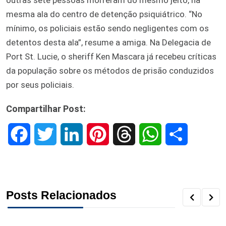
mesma ala do centro de detenção psiquiátrico. “No
mínimo, os policiais estão sendo negligentes com os
detentos desta ala”, resume a amiga. Na Delegacia de
Port St. Lucie, o sheriff Ken Mascara já recebeu críticas
da população sobre os métodos de prisão conduzidos
por seus policiais.
Compartilhar Post:
F
T
L
P
T
W
S
a
w
i
i
h
h
h
c
i
n
n
r
a
a
Posts Relacionados
e
t
k
t
e
t
r
b
t
e
e
a
s
e