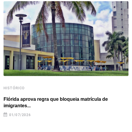
o
e
d
r
d
A
o
r
I
e
s
p
k
n
s
p
t
HISTÓRICO
H
Flórida aprova regra que bloqueia matrícula de
A
imigrantes...
01/07/2026