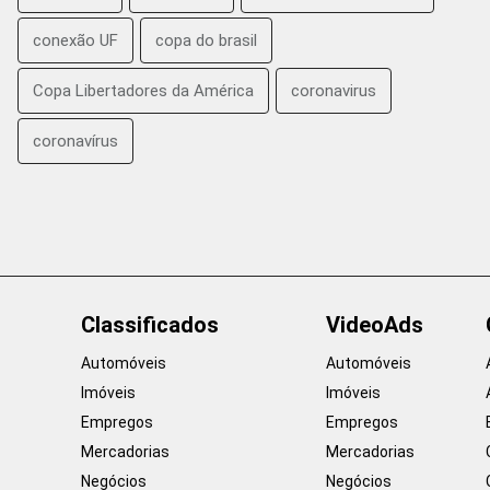
conexão UF
copa do brasil
Copa Libertadores da América
coronavirus
coronavírus
Classificados
VideoAds
Automóveis
Automóveis
Imóveis
Imóveis
Empregos
Empregos
Mercadorias
Mercadorias
Negócios
Negócios