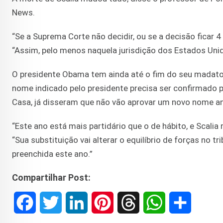
News.
“Se a Suprema Corte não decidir, ou se a decisão ficar 4
“Assim, pelo menos naquela jurisdição dos Estados Uni
O presidente Obama tem ainda até o fim do seu madato, 
nome indicado pelo presidente precisa ser confirmado 
Casa, já disseram que não vão aprovar um novo nome a
“Este ano está mais partidário que o de hábito, e Scal
“Sua substituição vai alterar o equilíbrio de forças no t
preenchida este ano.”
Compartilhar Post:
F
T
L
P
T
W
S