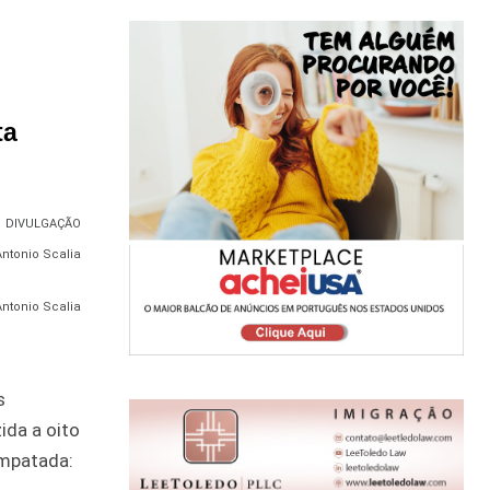
ta
DIVULGAÇÃO
Antonio Scalia
s
ida a oito
empatada: