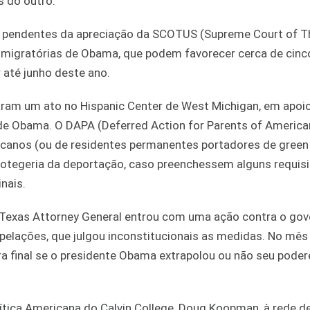
s do outro.
ais pendentes da apreciação da SCOTUS (Supreme Court of T
 imigratórias de Obama, que podem favorecer cerca de cinc
 até junho deste ano.
izaram um ato no Hispanic Center de West Michigan, em apoi
de Obama. O DAPA (Deferred Action for Parents of America
ricanos (ou de residentes permanentes portadores de green
otegeria da deportação, caso preenchessem alguns requisi
nais.
Texas Attorney General entrou com uma ação contra o gov
elações, que julgou inconstitucionais as medidas. No mês
ra final se o presidente Obama extrapolou ou não seu pode
ítica Americana do Calvin College, Doug Koopman, à rede d