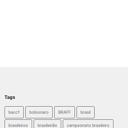
Tags
baccf
bolsonaro
BRAFF
brasil
brasileiros
brasileirão
campeonato brasileiro