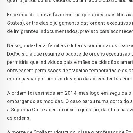
quatro juízes conservadores de um lado e quatro liberai
Esse equilíbrio deve favorecer às questões mais liber
States), entre elas o julgamento das ordens executivas
de imigrantes indocumentados, previsto para acontecer
Na segunda-feira, famílias e líderes comunitários real
DAPA, sigla que resume o pacote de ordens executivas 
permitiria que indivíduos pais e mães de cidadãos ame
obtivessem permissões de trabalho temporárias e os pr
como passar por uma verificação de antecedentes crimi
A ordem foi assinada em 2014, mas logo em seguida o 
embargando as medidas. O caso parou numa corte de ap
a Suprema Corte aceitou ouvir a questão, dando a palav
as ordens.
A morte de Scalia mudou tudo, disse o professor de Pol