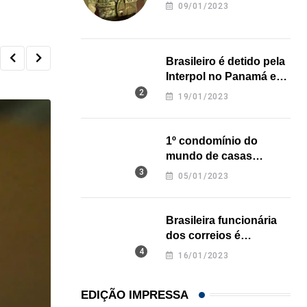
revela onde deixou o
09/01/2023
corpo
Brasileiro é detido pela
Interpol no Panamá e
pode pegar prisão
19/01/2023
perpétua nos EUA
1º condomínio do
mundo de casas
impressas em 3D é
05/01/2023
inaugurado no Texas
Brasileira funcionária
dos correios é
assassinada a facadas
16/01/2023
na Califórnia
EDIÇÃO IMPRESSA