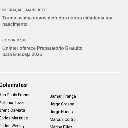
cancelamentos
,
IMIGRAÇÃO
MANCHETE
Trump assina novos decretos contra cidadania por
nascimento
COMUNIDADE
Uninter oferece Preparatório Gratuito
para Encceja 2026
Colunistas
Ana Paula Franco
Jamari França
Antonio Tozzi
Jorge Grosso
Breno DaMata
Jorge Nunes
Carlos Martinez
Marcus Coltro
Carlos Wesley
Marina Elliot