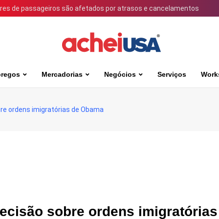
ares de passageiros são afetados por atrasos e cancelamentos
regos
Mercadorias
Negócios
Serviços
Work
obre ordens imigratórias de Obama
decisão sobre ordens imigratórias