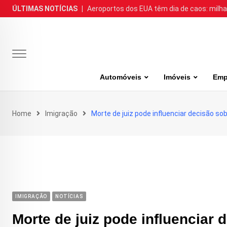
Skip
ÚLTIMAS NOTÍCIAS
|
Aeroportos dos EUA têm dia de caos: milh
to
content
Automóveis
Imóveis
Emp
Home
Imigração
Morte de juiz pode influenciar decisão s
IMIGRAÇÃO
NOTÍCIAS
Morte de juiz pode influenciar 