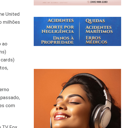
he United
o milhões
o ao
ns)
 cards)
tos,
erno
 passado,
res com
e TV Fox