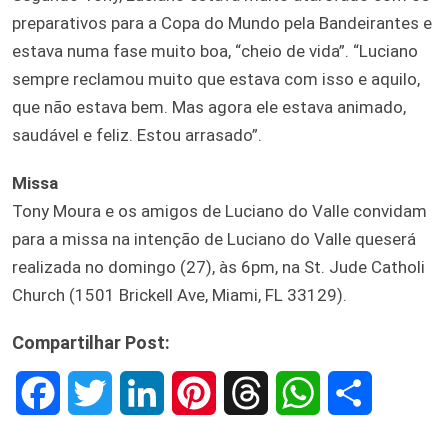
preparativos para a Copa do Mundo pela Bandeirantes e
estava numa fase muito boa, “cheio de vida”. “Luciano
sempre reclamou muito que estava com isso e aquilo,
que não estava bem. Mas agora ele estava animado,
saudável e feliz. Estou arrasado”.
Missa
Tony Moura e os amigos de Luciano do Valle convidam
para a missa na intenção de Luciano do Valle queserá
realizada no domingo (27), às 6pm, na St. Jude Catholi
Church (1501 Brickell Ave, Miami, FL 33129).
Compartilhar Post:
F
T
L
P
T
W
S
a
w
i
i
h
h
h