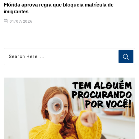
Flórida aprova regra que bloqueia matrícula de
A
imigrantes...
01/07/2026