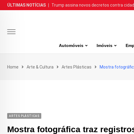
Skip
ÚLTIMAS NOTÍCIAS
|
Trump assina novos decretos contra cida
to
content
Automóveis
Imóveis
Emp
Home
Arte & Cultura
Artes Plásticas
Mostra fotográfic
ARTES PLÁSTICAS
Mostra fotográfica traz registr