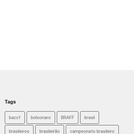
Tags
baccf
bolsonaro
BRAFF
brasil
brasileiros
brasileirão
campeonato brasileiro