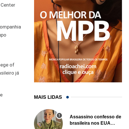
s Center
 companhia
upo
lege of
sileiro já
 e
MAIS LIDAS
Assassino confesso de
brasileira nos EUA