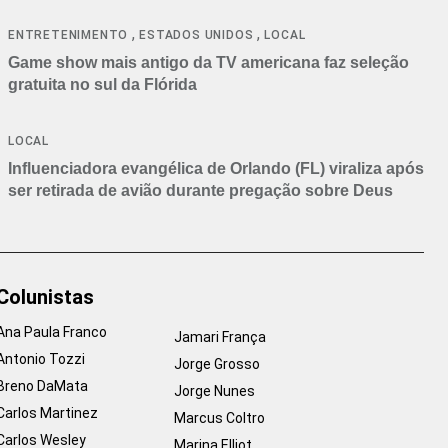
,
,
ENTRETENIMENTO
ESTADOS UNIDOS
LOCAL
Game show mais antigo da TV americana faz seleção
gratuita no sul da Flórida
LOCAL
Influenciadora evangélica de Orlando (FL) viraliza após
ser retirada de avião durante pregação sobre Deus
Colunistas
Ana Paula Franco
Jamari França
Antonio Tozzi
Jorge Grosso
Breno DaMata
Jorge Nunes
Carlos Martinez
Marcus Coltro
Carlos Wesley
Marina Elliot