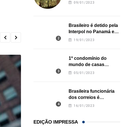
revela onde deixou o
09/01/2023
corpo
Brasileiro é detido pela
Interpol no Panamá e
pode pegar prisão
19/01/2023
perpétua nos EUA
1º condomínio do
mundo de casas
impressas em 3D é
05/01/2023
inaugurado no Texas
Brasileira funcionária
dos correios é
assassinada a facadas
16/01/2023
na Califórnia
EDIÇÃO IMPRESSA