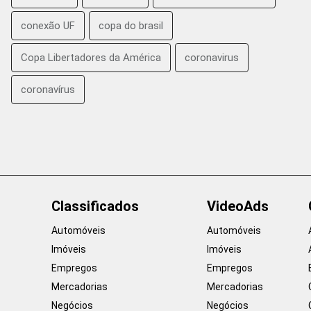
conexão UF
copa do brasil
Copa Libertadores da América
coronavirus
coronavírus
Classificados
VideoAds
Automóveis
Automóveis
Imóveis
Imóveis
Empregos
Empregos
Mercadorias
Mercadorias
Negócios
Negócios