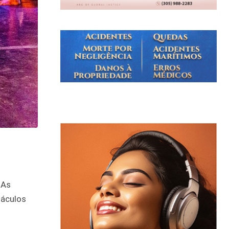
 As
táculos